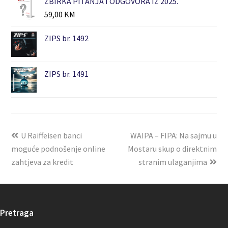
ZBIRKA PITANJA I ODGOVORA IZ 2025.
59,00
KM
ZIPS br. 1492
ZIPS br. 1491
U Raiffeisen banci
WAIPA – FIPA: Na sajmu u
moguće podnošenje online
Mostaru skup o direktnim
zahtjeva za kredit
stranim ulaganjima
Pretraga