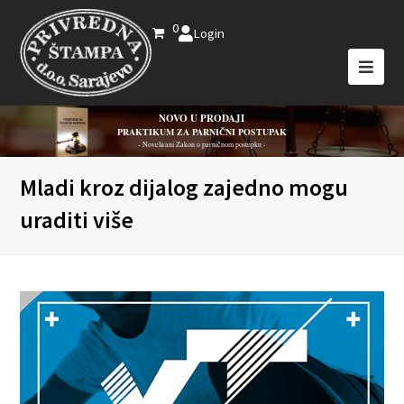
0
Login
NOVO U PRODAJI
PRAKTIKUM ZA PARNIČNI POSTUPAK
- Novelirani Zakon o parničnom postupku -
Mladi kroz dijalog zajedno mogu
uraditi više