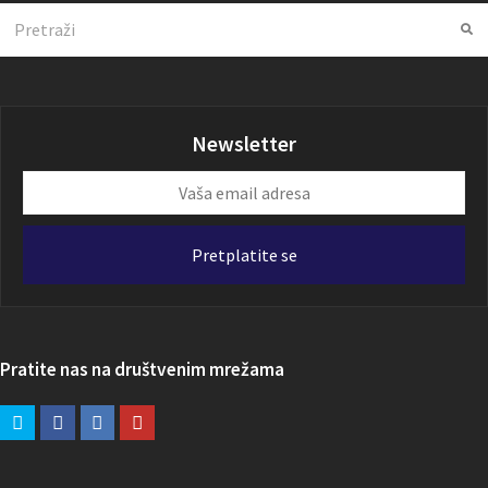
Search
Su
Newsletter
Vaša
email
adresa
Pretplatite se
Pratite nas na društvenim mrežama