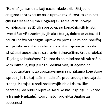
”Razmišljali smo na koji način mlade približiti jedne
drugima i pokazati im da je upravo različitost ta koja nas
čini interesantnijima. Događaj X-Treme Park Show je
kombinacija različitih sportova, a u konačnici cilj je isti,
izvesti što više zanimljivijih akrobacija, dobro se zabaviti i
naučiti nešto od drugih. Upravo to povezuje mlade, sadržaj
koji je interesantan i zabavan, a u isto vrijeme prilika da
istražuju i upoznaju se sa drugim i drugačijim. Kroz projekat
“Dijalog za budućnost” želimo da na mladima blizak način
komunikacije, koji je uz to i edukativan, utječemo na
njihovu znatiželju za upoznavanjem sa prilikama koje stoje
ispred njih. Na taj način mladi ruše predrasude, shvataju da
trebaju istrajati u realizaciji svojih ideja i da razlike
netrebaju da budu prepreke. Razlike nas inspirišu
!
“
, kazao
je
Namik Hadžalić
, Koordinator projekta Dijalog za
budućnost.