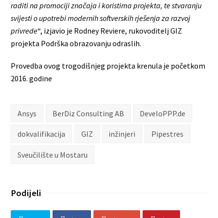
raditi na promociji značaja i koristima projekta, te stvaranju
svijesti o upotrebi modernih softverskih rješenja za razvoj
privrede
“, izjavio je Rodney Reviere, rukovoditelj GIZ
projekta Podrška obrazovanju odraslih.
Provedba ovog trogodišnjeg projekta krenula je početkom
2016. godine
Ansys
BerDiz Consulting AB
DeveloPPP.de
dokvalifikacija
GIZ
inžinjeri
Pipestres
Sveučilište u Mostaru
Podijeli