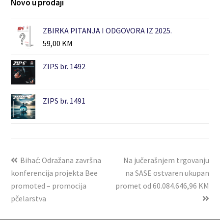
Novo u prodaji
ZBIRKA PITANJA I ODGOVORA IZ 2025.
59,00
KM
ZIPS br. 1492
ZIPS br. 1491
Bihać: Odražana završna
Na jučerašnjem trgovanju
konferencija projekta Bee
na SASE ostvaren ukupan
promoted – promocija
promet od 60.084.646,96 KM
pčelarstva