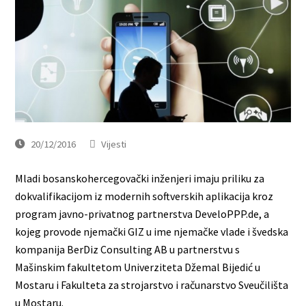
20/12/2016
Vijesti
Mladi bosanskohercegovački inženjeri imaju priliku za
dokvalifikacijom iz modernih softverskih aplikacija kroz
program javno-privatnog partnerstva DeveloPPP.de, a
kojeg provode njemački GIZ u ime njemačke vlade i švedska
kompanija BerDiz Consulting AB u partnerstvu s
Mašinskim fakultetom Univerziteta Džemal Bijedić u
Mostaru i Fakulteta za strojarstvo i računarstvo Sveučilišta
u Mostaru.