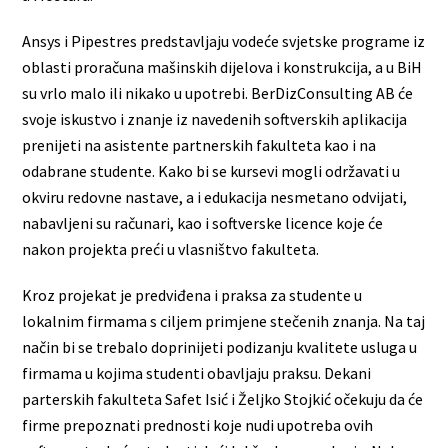
Ansys i Pipestres predstavljaju vodeće svjetske programe iz
oblasti proračuna mašinskih dijelova i konstrukcija, a u BiH
su vrlo malo ili nikako u upotrebi. BerDizConsulting AB će
svoje iskustvo i znanje iz navedenih softverskih aplikacija
prenijeti na asistente partnerskih fakulteta kao i na
odabrane studente. Kako bi se kursevi mogli održavati u
okviru redovne nastave, a i edukacija nesmetano odvijati,
nabavljeni su računari, kao i softverske licence koje će
nakon projekta preći u vlasništvo fakulteta.
Kroz projekat je predviđena i praksa za studente u
lokalnim firmama s ciljem primjene stečenih znanja. Na taj
način bi se trebalo doprinijeti podizanju kvalitete usluga u
firmama u kojima studenti obavljaju praksu. Dekani
parterskih fakulteta Safet Isić i Željko Stojkić očekuju da će
firme prepoznati prednosti koje nudi upotreba ovih