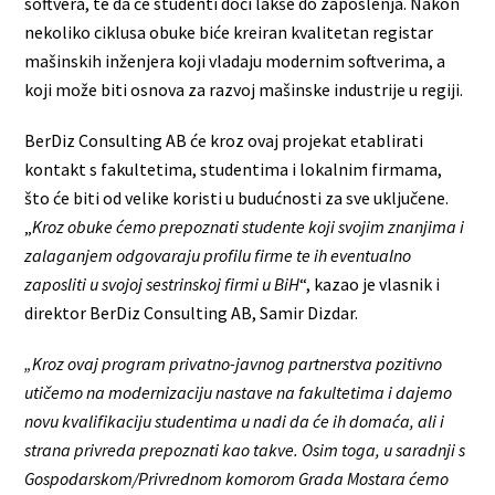
softvera, te da će studenti doći lakše do zaposlenja. Nakon
nekoliko ciklusa obuke biće kreiran kvalitetan registar
mašinskih inženjera koji vladaju modernim softverima, a
koji može biti osnova za razvoj mašinske industrije u regiji.
BerDiz Consulting AB će kroz ovaj projekat etablirati
kontakt s fakultetima, studentima i lokalnim firmama,
što će biti od velike koristi u budućnosti za sve uključene.
„
Kroz obuke ćemo prepoznati studente koji svojim znanjima i
zalaganjem odgovaraju profilu firme te ih eventualno
zaposliti u svojoj sestrinskoj firmi u BiH
“, kazao je vlasnik i
direktor BerDiz Consulting AB, Samir Dizdar.
„Kroz ovaj program privatno-javnog partnerstva pozitivno
utičemo na modernizaciju nastave na fakultetima i dajemo
novu kvalifikaciju studentima u nadi da će ih domaća, ali i
strana privreda prepoznati kao takve.
Osim toga, u saradnji s
Gospodarskom/Privrednom komorom Grada Mostara ćemo