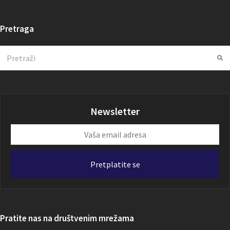
Pretraga
Search
Su
Newsletter
Vaša
email
adresa
Pretplatite se
Pratite nas na društvenim mrežama