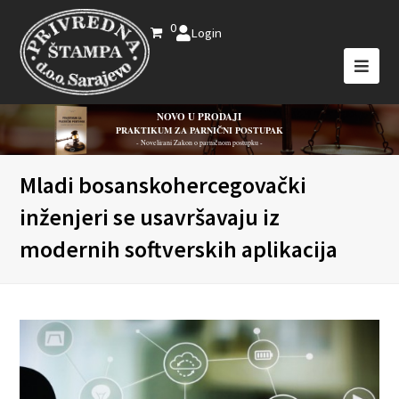
0
Login
NOVO U PRODAJI
PRAKTIKUM ZA PARNIČNI POSTUPAK
- Novelirani Zakon o parničnom postupku -
Mladi bosanskohercegovački
inženjeri se usavršavaju iz
modernih softverskih aplikacija