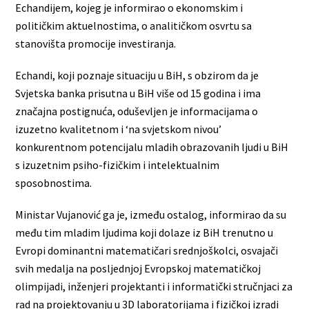
Echandijem, kojeg je informirao o ekonomskim i
političkim aktuelnostima, o analitičkom osvrtu sa
stanovišta promocije investiranja.
Echandi, koji poznaje situaciju u BiH, s obzirom da je
Svjetska banka prisutna u BiH više od 15 godina i ima
značajna postignuća, oduševljen je informacijama o
izuzetno kvalitetnom i ‘na svjetskom nivou’
konkurentnom potencijalu mladih obrazovanih ljudi u BiH
s izuzetnim psiho-fizičkim i intelektualnim
sposobnostima.
Ministar Vujanović ga je, između ostalog, informirao da su
među tim mladim ljudima koji dolaze iz BiH trenutno u
Evropi dominantni matematičari srednjoškolci, osvajači
svih medalja na posljednjoj Evropskoj matematičkoj
olimpijadi, inženjeri projektanti i informatički stručnjaci za
rad na projektovanju u 3D laboratorijama i fizičkoj izradi