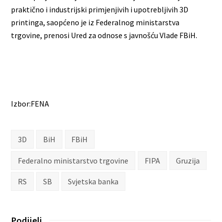
praktično i industrijski primjenjivih i upotrebljivih 3D
printinga, saopćeno je iz Federalnog ministarstva
trgovine, prenosi Ured za odnose s javnošću Vlade FBiH.
Izbor:FENA
3D
BiH
FBiH
Federalno ministarstvo trgovine
FIPA
Gruzija
RS
SB
Svjetska banka
Podijeli