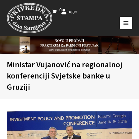
0
Login
NOVO U PRODAJI
PRAKTIKUM ZA PARNIČNI POSTUPAK
- Novelirani Zakon o parničnom postupku -
Ministar Vujanović na regionalnoj
konferenciji Svjetske banke u
Gruziji