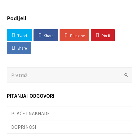
Podijeli
Tweet
Share
Plus one
Pin It
Share
Search
Submit
PITANJA I ODGOVORI
PLAĆE I NAKNADE
DOPRINOSI