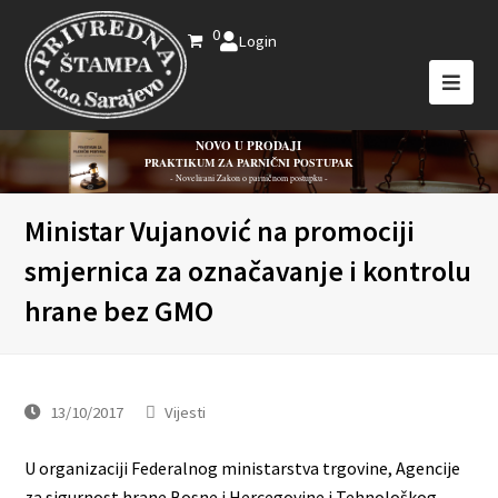
0
Login
NOVO U PRODAJI
PRAKTIKUM ZA PARNIČNI POSTUPAK
- Novelirani Zakon o parničnom postupku -
Ministar Vujanović na promociji
smjernica za označavanje i kontrolu
hrane bez GMO
13/10/2017
Vijesti
U organizaciji Federalnog ministarstva trgovine, Agencije
za sigurnost hrane Bosne i Hercegovine i Tehnološkog