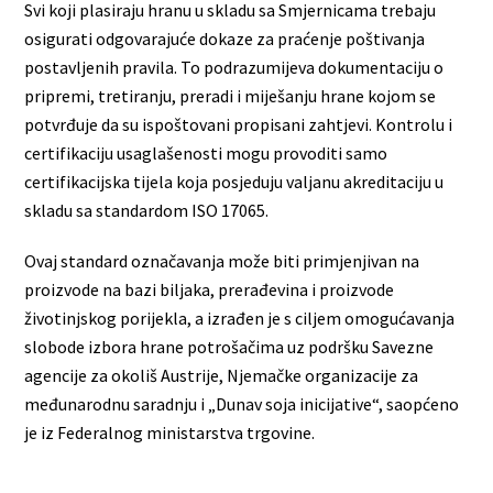
Svi koji plasiraju hranu u skladu sa Smjernicama trebaju
osigurati odgovarajuće dokaze za praćenje poštivanja
postavljenih pravila. To podrazumijeva dokumentaciju o
pripremi, tretiranju, preradi i miješanju hrane kojom se
potvrđuje da su ispoštovani propisani zahtjevi. Kontrolu i
certifikaciju usaglašenosti mogu provoditi samo
certifikacijska tijela koja posjeduju valjanu akreditaciju u
skladu sa standardom ISO 17065.
Ovaj standard označavanja može biti primjenjivan na
proizvode na bazi biljaka, prerađevina i proizvode
životinjskog porijekla, a izrađen je s ciljem omogućavanja
slobode izbora hrane potrošačima uz podršku Savezne
agencije za okoliš Austrije, Njemačke organizacije za
međunarodnu saradnju i „Dunav soja inicijative“, saopćeno
je iz Federalnog ministarstva trgovine.