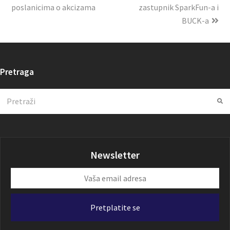
poslanicima o akcizama
zastupnik SparkFun-a i
BUCK-a
Pretraga
Search
Su
Newsletter
Vaša
email
adresa
Pretplatite se