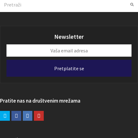
Search
Su
Newsletter
Vaša
email
adresa
Pretplatite se
Pratite nas na društvenim mrežama