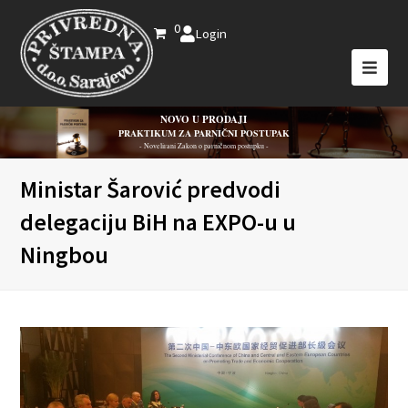
0
Login
NOVO U PRODAJI
PRAKTIKUM ZA PARNIČNI POSTUPAK
- Novelirani Zakon o parničnom postupku -
Ministar Šarović predvodi
delegaciju BiH na EXPO-u u
Ningbou