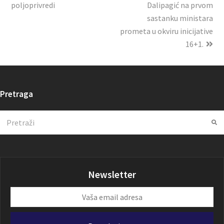
poljoprivredi
Dalipagić na prvom
sastanku ministara
prometa u okviru inicijative
16+1.
Pretraga
Search
Su
Newsletter
Vaša
email
adresa