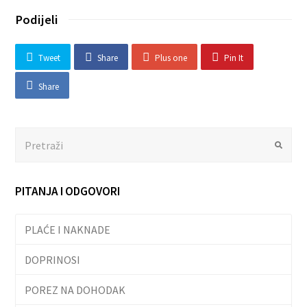
Podijeli
Tweet
Share
Plus one
Pin It
Share
Search
Submit
PITANJA I ODGOVORI
PLAĆE I NAKNADE
DOPRINOSI
POREZ NA DOHODAK