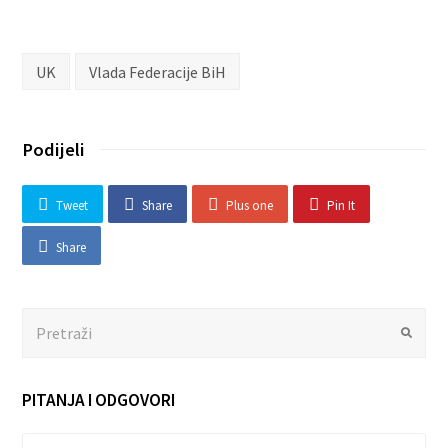
UK
Vlada Federacije BiH
Podijeli
Tweet
Share
Plus one
Pin It
Share
Search
Submit
PITANJA I ODGOVORI