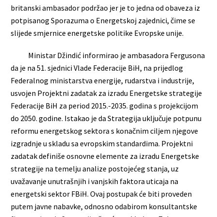
britanski ambasador podržao jer je to jedna od obaveza iz
potpisanog Sporazuma o Energetskoj zajednici, čime se
slijede smjernice energetske politike Evropske unije.
Ministar Džindić informirao je ambasadora Fergusona
da je na 51. sjednici Vlade Federacije BiH, na prijedlog
Federalnog ministarstva energije, rudarstva i industrije,
usvojen Projektni zadatak za izradu Energetske strategije
Federacije BiH za period 2015.-2035. godina s projekcijom
do 2050. godine. Istakao je da Strategija uključuje potpunu
reformu energetskog sektora s konačnim ciljem njegove
izgradnje u skladu sa evropskim standardima. Projektni
zadatak definiše osnovne elemente za izradu Energetske
strategije na temelju analize postojećeg stanja, uz
uvažavanje unutrašnjih i vanjskih faktora uticaja na
energetski sektor FBiH. Ovaj postupak će biti proveden
putem javne nabavke, odnosno odabirom konsultantske