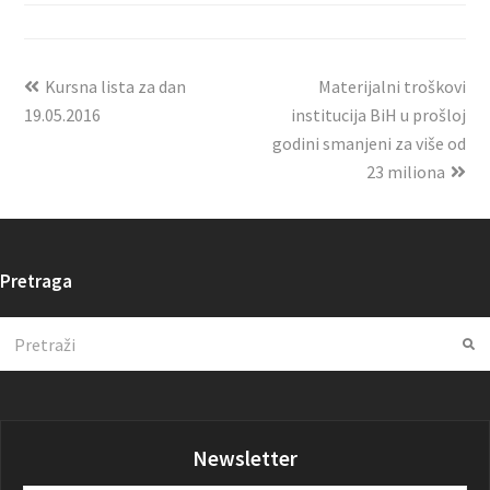
Kursna lista za dan
Materijalni troškovi
19.05.2016
institucija BiH u prošloj
godini smanjeni za više od
23 miliona
Pretraga
Search
Su
Newsletter