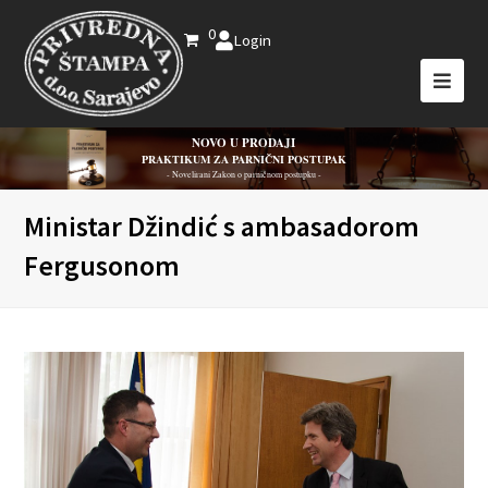
0
Login
NOVO U PRODAJI
PRAKTIKUM ZA PARNIČNI POSTUPAK
- Novelirani Zakon o parničnom postupku -
Ministar Džindić s ambasadorom
Fergusonom