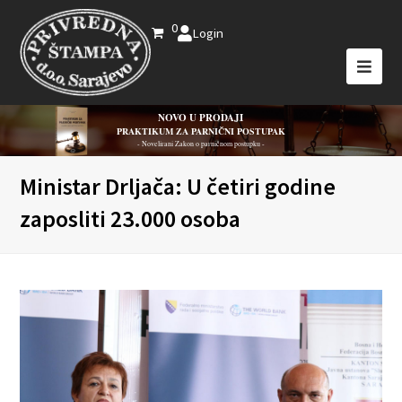
0
Login
NOVO U PRODAJI
PRAKTIKUM ZA PARNIČNI POSTUPAK
- Novelirani Zakon o parničnom postupku -
Ministar Drljača: U četiri godine
zaposliti 23.000 osoba