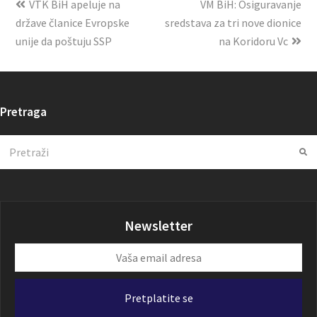
VTK BiH apeluje na
VM BiH: Osiguravanje
države članice Evropske
sredstava za tri nove dionice
unije da poštuju SSP
na Koridoru Vc
Pretraga
Search
Su
Newsletter
Vaša
email
adresa
Pretplatite se