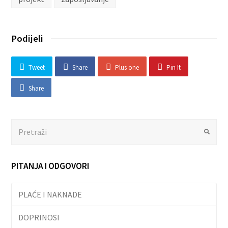
Podijeli
Tweet
Share
Plus one
Pin It
Share
Search
Submit
PITANJA I ODGOVORI
PLAĆE I NAKNADE
DOPRINOSI