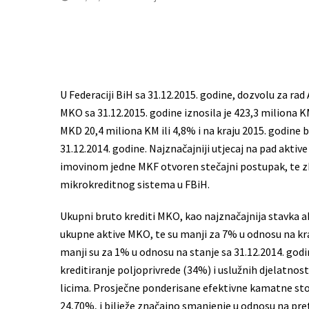
U Federaciji BiH sa 31.12.2015. godine, dozvolu za ra
MKO sa 31.12.2015. godine iznosila je 423,3 miliona K
MKD 20,4 miliona KM ili 4,8% i na kraju 2015. godine b
31.12.2014. godine. Najznačajniji utjecaj na pad akti
imovinom jedne MKF otvoren stečajni postupak, te zbo
mikrokreditnog sistema u FBiH.
Ukupni bruto krediti MKO, kao najznačajnija stavka akt
ukupne aktive MKO, te su manji za 7% u odnosu na kra
manji su za 1% u odnosu na stanje sa 31.12.2014. god
kreditiranje poljoprivrede (34%) i uslužnih djelatnos
licima. Prosječne ponderisane efektivne kamatne sto
24,70%, i bilježe značajno smanjenje u odnosu na pr