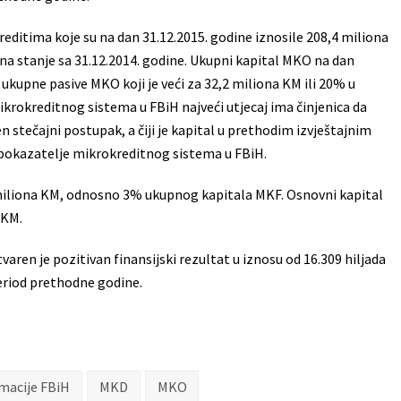
ditima koje su na dan 31.12.2015. godine iznosile 208,4 miliona
na stanje sa 31.12.2014. godine. Ukupni kapital MKO na dan
 ukupne pasive MKO koji je veći za 32,2 miliona KM ili 20% u
ikrokreditnog sistema u FBiH najveći utjecaj ima činjenica da
n stečajni postupak, a čiji je kapital u prethodim izvještajnim
e pokazatelje mikrokreditnog sistema u FBiH.
9 miliona KM, odnosno 3% ukupnog kapitala MKF. Osnovni kapital
 KM.
aren je pozitivan finansijski rezultat u iznosu od 16.309 hiljada
period prethodne godine.
macije FBiH
MKD
MKO