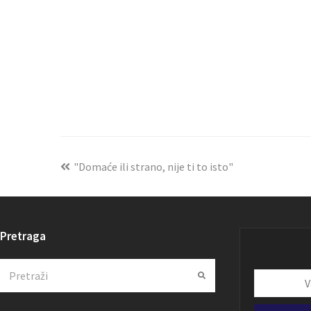
"Domaće ili strano, nije ti to isto"
Pretraga
Search
Submit
Vaša
email