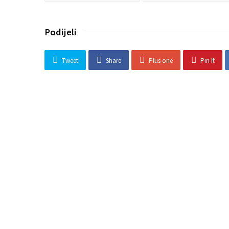
Podijeli
Tweet
Share
Plus one
Pin It