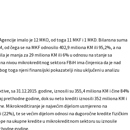
d Agencije imalo je 12 MKO, od toga 11 MKF i 1 MKD. Bilansna suma
M, od čega se na MKF odnosilo 402,9 miliona KM ili 95,2%, a na
ila je manja za 29 miliona KM ili 6% u odnosu na stanje sa
ve na nivou mikrokreditnog sektora FBiH ima činjenica da je nad
g toga njeni finansijski pokazatelji nisu uključeni u analizu
ive, sa 31.12.2015. godine, iznosili su 355,4 miliona KM i čine 84%
j prethodne godine, dok su neto krediti iznosili 352 miliona KM i
ine. Mikrokreditiranje je najvećim dijelom usmjereno na
ti (22%), te se većim dijelom odnosi na dugoročne kredite fizičkim
pe na ukupne kredite u mikrokreditnom sektoru su iznosile
ethodne godine.