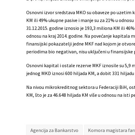
Osnovni izvor sredstava MKO su obaveze po uzetim kre
KM ili 49% ukupne pasive i manje su za 21% u odnosu 
31.12.2015. godine iznosio je 193,3 miliona KM ili 46%
odnosu na kraj 2014. godine. Na povećanje kapitala m
finansijski pokazatelji jedne MKF nad kojom je otvore
periodima bio negativan, nisu uključeni u finansijsk
Osnovni kapital i ostale rezerve MKF iznosile su 5,
jednog MKD iznosi 600 hiljada KM, a dobit 331 hiljadu
Na nivou mikrokreditnog sektora u Federaciji BiH, ostv
KM, što je za 46.648 hiljada KM više u odnosu na isti 
Agencija za Bankarstvo
Komora magistara far