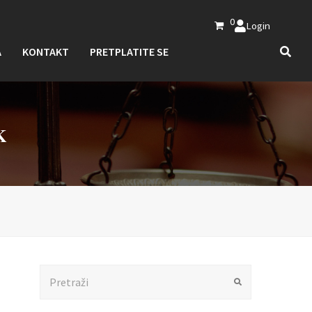
0
Login
A
KONTAKT
PRETPLATITE SE
K
Search
Submit