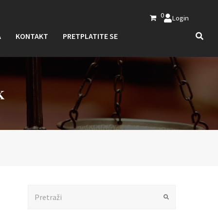
0
Login
A
KONTAKT
PRETPLATITE SE
K
Search
Submit