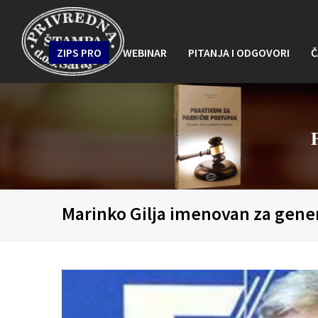
ZIPS PRO
WEBINAR
PITANJA I ODGOVORI
Č
Marinko Gilja imenovan za gene