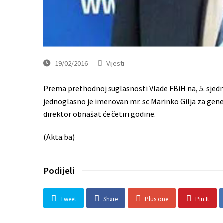
19/02/2016
Vijesti
Prema prethodnoj suglasnosti Vlade FBiH na, 5. sjed
jednoglasno je imenovan mr. sc Marinko Gilja za gen
direktor obnašat će četiri godine.
(Akta.ba)
Podijeli
Tweet
Share
Plus one
Pin It