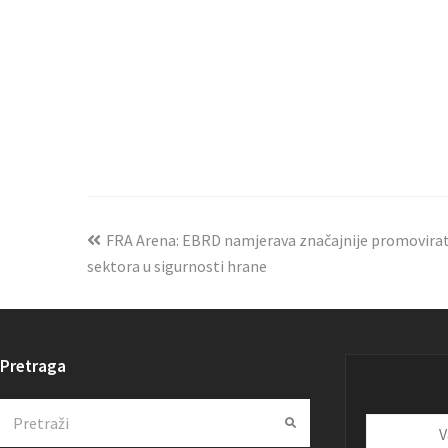
FRA Arena: EBRD namjerava značajnije promovira
sektora u sigurnosti hrane
Pretraga
Search
Submit
Vaša