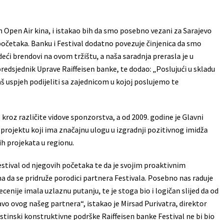
Open Air kina, i istakao bih da smo posebno vezani za Sarajevo
početaka. Banku i Festival dodatno povezuje činjenica da smo
odeći brendovi na ovom tržištu, a naša saradnja prerasla je u
 predsjednik Uprave Raiffeisen banke, te dodao: „Poslujući u skladu
š uspjeh podijeliti sa zajednicom u kojoj poslujemo te
kroz različite vidove sponzorstva, a od 2009. godine je Glavni
 projektu koji ima značajnu ulogu u izgradnji pozitivnog imidža
ih projekata u regionu.
estival od njegovih početaka te da je svojim proaktivnim
 da se pridruže porodici partnera Festivala. Posebno nas raduje
cenije imala uzlaznu putanju, te je stoga bio i logičan slijed da od
avo ovog našeg partnera“, istakao je Mirsad Purivatra, direktor
istinski konstruktivne podrške Raiffeisen banke Festival ne bi bio