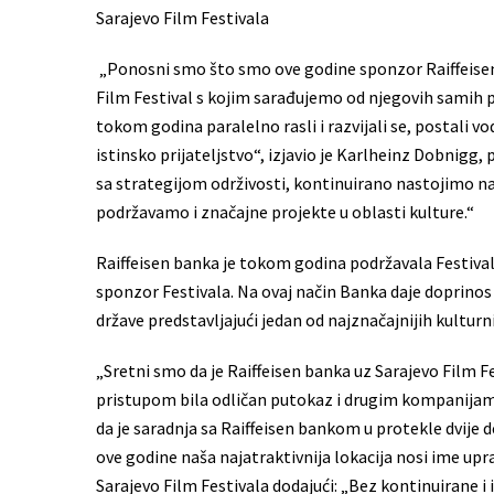
Sarajevo Film Festivala
„Ponosni smo što smo ove godine sponzor Raiffeisen 
Film Festival s kojim sarađujemo od njegovih samih 
tokom godina paralelno rasli i razvijali se, postali v
istinsko prijateljstvo“, izjavio je Karlheinz Dobnigg,
sa strategijom održivosti, kontinuirano nastojimo na
podržavamo i značajne projekte u oblasti kulture.“
Raiffeisen banka je tokom godina podržavala Festival 
sponzor Festivala. Na ovaj način Banka daje doprinos
države predstavljajući jedan od najznačajnijih kulturn
„Sretni smo da je Raiffeisen banka uz Sarajevo Film F
pristupom bila odličan putokaz i drugim kompanijama
da je saradnja sa Raiffeisen bankom u protekle dvije de
ove godine naša najatraktivnija lokacija nosi ime upr
Sarajevo Film Festivala dodajući: „Bez kontinuirane i 