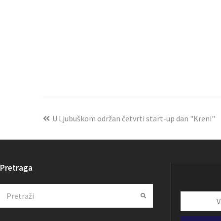
U Ljubuškom održan četvrti start-up dan "Kreni"
Pretraga
Search
Submit
Vaša
email