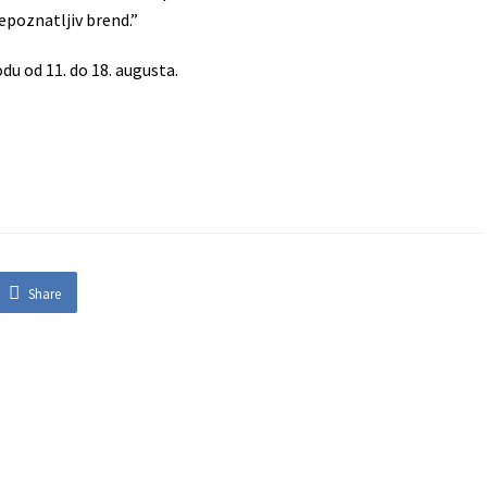
epoznatljiv brend.”
du od 11. do 18. augusta.
Share