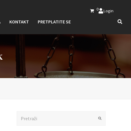
0
Login
A
KONTAKT
PRETPLATITE SE
K
Search
Submit