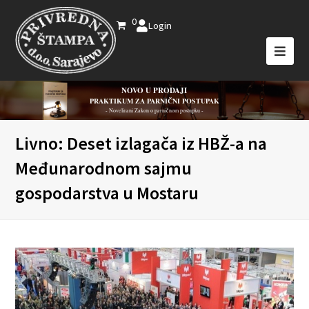
0
Login
NOVO U PRODAJI
PRAKTIKUM ZA PARNIČNI POSTUPAK
- Novelirani Zakon o parničnom postupku -
Livno: Deset izlagača iz HBŽ-a na
Međunarodnom sajmu
gospodarstva u Mostaru