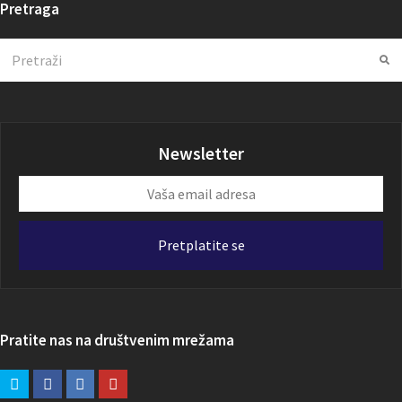
Pretraga
Search
Su
Newsletter
Vaša
email
adresa
Pretplatite se
Pratite nas na društvenim mrežama