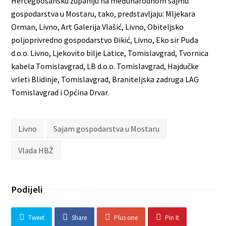
Hercegbosansku županiju na međunarodnom sajmu
gospodarstva u Mostaru, tako, predstavljaju: Mljekara
Orman, Livno, Art Galerija Vlašić, Livno, Obiteljsko
poljoprivredno gospodarstvo Đikić, Livno, Eko sir Puđa
d.o.o. Livno, Ljekovito bilje Latice, Tomislavgrad, Tvornica
kabela Tomislavgrad, LB d.o.o. Tomislavgrad, Hajdučke
vrleti Blidinje, Tomislavgrad, Braniteljska zadruga LAG
Tomislavgrad i Općina Drvar.
Livno
Sajam gospodarstva u Mostaru
Vlada HBŽ
Podijeli
Tweet
Share
Plus one
Pin It