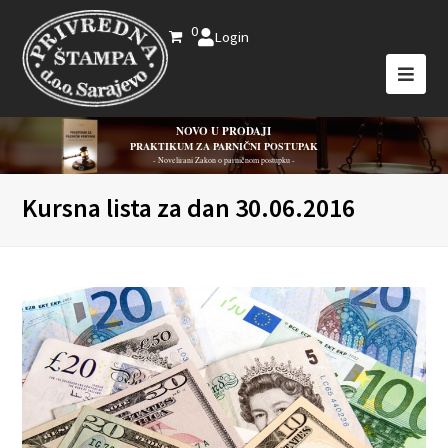
0
Login
NOVO U PRODAJI
PRAKTIKUM ZA PARNIČNI POSTUPAK
- Novelirani Zakon o parničnom postupku -
Kursna lista za dan 30.06.2016