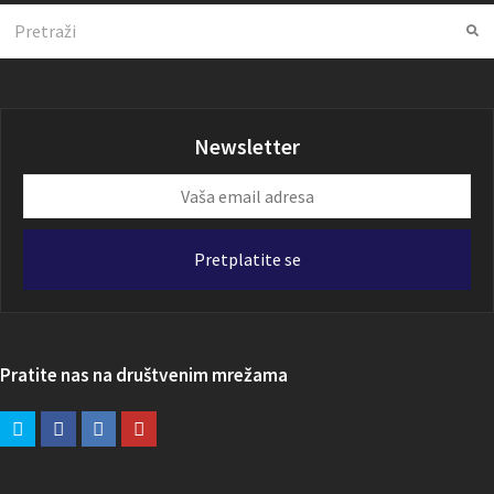
Search
Su
Newsletter
Vaša
email
adresa
Pretplatite se
Pratite nas na društvenim mrežama