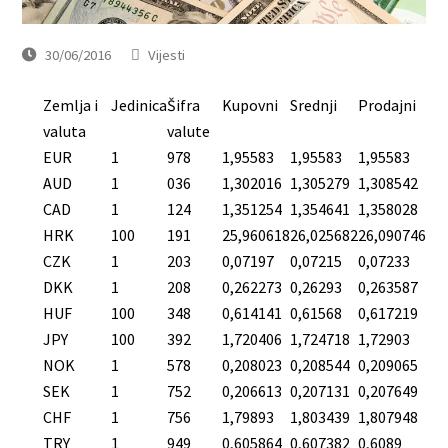
30/06/2016
Vijesti
Zemlja i
Jedinica
Šifra
Kupovni
Srednji
Prodajni
valuta
valute
EUR
1
978
1,95583
1,95583
1,95583
AUD
1
036
1,302016
1,305279
1,308542
CAD
1
124
1,351254
1,354641
1,358028
HRK
100
191
25,960618
26,025682
26,090746
CZK
1
203
0,07197
0,07215
0,07233
DKK
1
208
0,262273
0,26293
0,263587
HUF
100
348
0,614141
0,61568
0,617219
JPY
100
392
1,720406
1,724718
1,72903
NOK
1
578
0,208023
0,208544
0,209065
SEK
1
752
0,206613
0,207131
0,207649
CHF
1
756
1,79893
1,803439
1,807948
TRY
1
949
0,605864
0,607382
0,6089