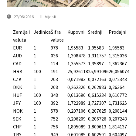
27/06/2016
Vijesti
Zemlja i
Jedinica
Šifra
Kupovni
Srednji
Prodajni
valuta
valute
EUR
1
978
1,95583
1,95583
1,95583
AUD
1
036
1,308478
1,311757
1,315036
CAD
1
124
1,355573
1,35897
1,362367
HRK
100
191
25,926118
25,991096
26,056074
CZK
1
203
0,071983
0,072163
0,072343
DKK
1
208
0,262326
0,262983
0,26364
HUF
100
348
0,613696
0,615234
0,616772
JPY
100
392
1,722989
1,727307
1,731625
NOK
1
578
0,207106
0,207625
0,208144
SEK
1
752
0,206209
0,206726
0,207243
CHF
1
756
1,805089
1,809613
1,814137
TRY
1
949
0,601085
0,602591
0,604097