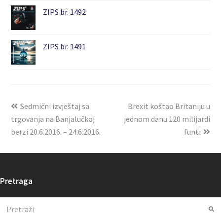
ZIPS br. 1492
ZIPS br. 1491
Sedmični izvještaj sa
Brexit koštao Britaniju u
trgovanja na Banjalučkoj
jednom danu 120 milijardi
berzi 20.6.2016. – 24.6.2016.
funti
Pretraga
Search
Su