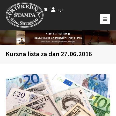
0
Login
NOVO U PRODAJI
PRAKTIKUM ZA PARNIČNI POSTUPAK
- Novelirani Zakon o parničnom postupku -
Kursna lista za dan 27.06.2016