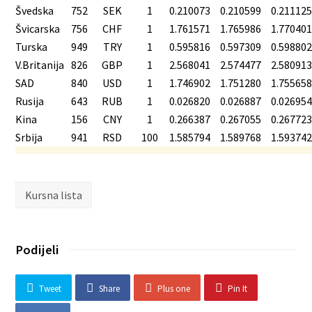
Švedska
752
SEK
1
0.210073
0.210599
0.21112
Švicarska
756
CHF
1
1.761571
1.765986
1.77040
Turska
949
TRY
1
0.595816
0.597309
0.59880
V.Britanija
826
GBP
1
2.568041
2.574477
2.58091
SAD
840
USD
1
1.746902
1.751280
1.75565
Rusija
643
RUB
1
0.026820
0.026887
0.02695
Kina
156
CNY
1
0.266387
0.267055
0.26772
Srbija
941
RSD
100
1.585794
1.589768
1.59374
Kursna lista
Podijeli
Tweet
Share
Plus one
Pin It