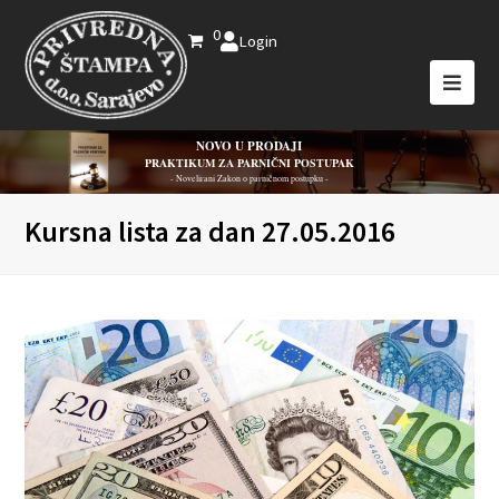
0
Login
NOVO U PRODAJI
PRAKTIKUM ZA PARNIČNI POSTUPAK
- Novelirani Zakon o parničnom postupku -
Kursna lista za dan 27.05.2016