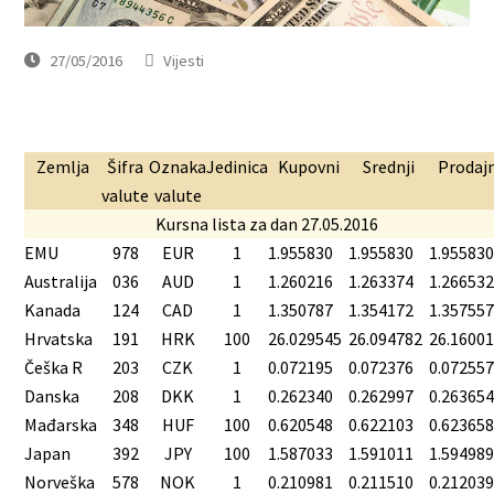
27/05/2016
Vijesti
Zemlja
Šifra
Oznaka
Jedinica
Kupovni
Srednji
Prodajn
valute
valute
Kursna lista za dan 27.05.2016
EMU
978
EUR
1
1.955830
1.955830
1.95583
Australija
036
AUD
1
1.260216
1.263374
1.26653
Kanada
124
CAD
1
1.350787
1.354172
1.35755
Hrvatska
191
HRK
100
26.029545
26.094782
26.1600
Češka R
203
CZK
1
0.072195
0.072376
0.07255
Danska
208
DKK
1
0.262340
0.262997
0.26365
Mađarska
348
HUF
100
0.620548
0.622103
0.62365
Japan
392
JPY
100
1.587033
1.591011
1.59498
Norveška
578
NOK
1
0.210981
0.211510
0.21203