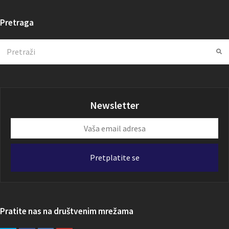
Pretraga
Search
Su
Newsletter
Vaša
email
adresa
Pretplatite se
Pratite nas na društvenim mrežama