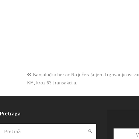
Banjalučka berza: Na jučerašnjem trgovanju ostva
KM, kroz 63 transakcija.
Pretraga
Search
Submit
Vaša