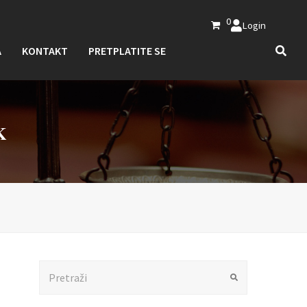
0
Login
A
KONTAKT
PRETPLATITE SE
K
Search
Submit