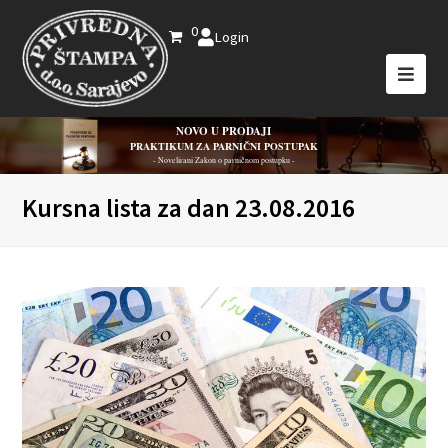
0
Login
NOVO U PRODAJI
PRAKTIKUM ZA PARNIČNI POSTUPAK
- Novelirani Zakon o parničnom postupku -
Kursna lista za dan 23.08.2016