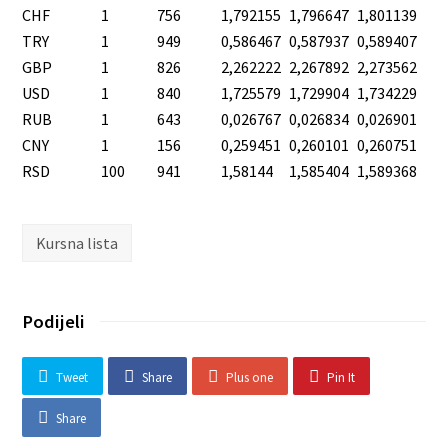
CHF
1
756
1,792155
1,796647
1,801139
TRY
1
949
0,586467
0,587937
0,589407
GBP
1
826
2,262222
2,267892
2,273562
USD
1
840
1,725579
1,729904
1,734229
RUB
1
643
0,026767
0,026834
0,026901
CNY
1
156
0,259451
0,260101
0,260751
RSD
100
941
1,58144
1,585404
1,589368
Kursna lista
Podijeli
Tweet
Share
Plus one
Pin It
Share