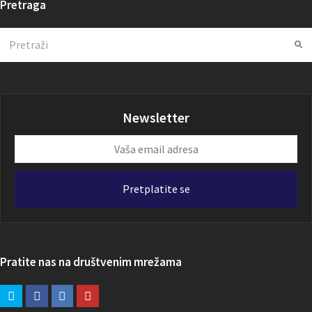
Pretraga
Search
Su
Newsletter
Vaša
email
adresa
Pretplatite se
Pratite nas na društvenim mrežama