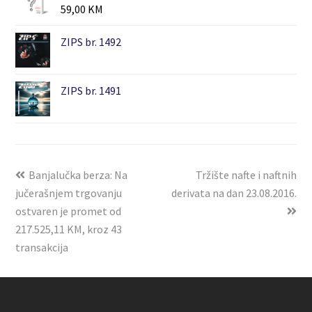
59,00
KM
ZIPS br. 1492
ZIPS br. 1491
Banjalučka berza: Na
Tržište nafte i naftnih
jučerašnjem trgovanju
derivata na dan 23.08.2016.
ostvaren je promet od
217.525,11 KM, kroz 43
transakcija