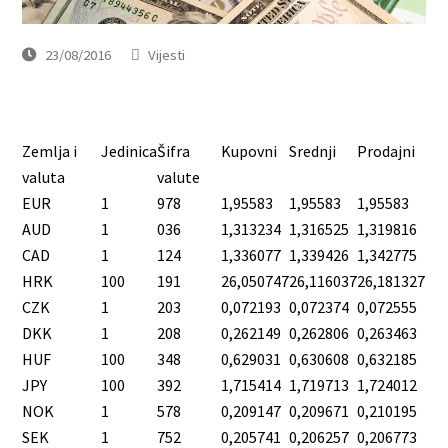
23/08/2016
Vijesti
Zemlja i
Jedinica
Šifra
Kupovni
Srednji
Prodajni
valuta
valute
EUR
1
978
1,95583
1,95583
1,95583
AUD
1
036
1,313234
1,316525
1,319816
CAD
1
124
1,336077
1,339426
1,342775
HRK
100
191
26,050747
26,116037
26,181327
CZK
1
203
0,072193
0,072374
0,072555
DKK
1
208
0,262149
0,262806
0,263463
HUF
100
348
0,629031
0,630608
0,632185
JPY
100
392
1,715414
1,719713
1,724012
NOK
1
578
0,209147
0,209671
0,210195
SEK
1
752
0,205741
0,206257
0,206773