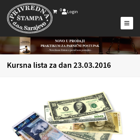
0
Login
NOVO U PRODAJI
PRAKTIKUM ZA PARNIČNI POSTUPAK
- Novelirani Zakon o parničnom postupku -
Kursna lista za dan 23.03.2016