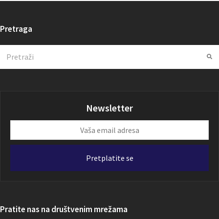
Pretraga
Search
Su
Newsletter
Vaša
email
adresa
Pretplatite se
Pratite nas na društvenim mrežama