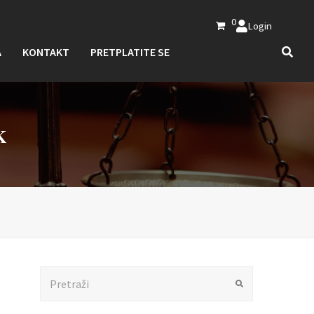
0
Login
A
KONTAKT
PRETPLATITE SE
K
Search
Submit