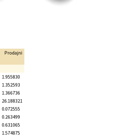
Prodajni
1.955830
1.352593
1.366736
26.188321
0.072555
0.263499
0.631065
1.574875