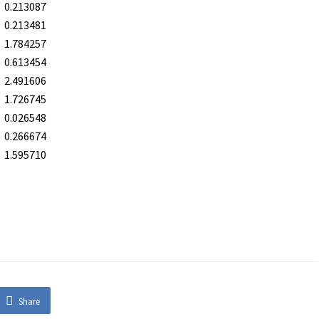
0.213087
0.213481
1.784257
0.613454
2.491606
1.726745
0.026548
0.266674
1.595710
Share