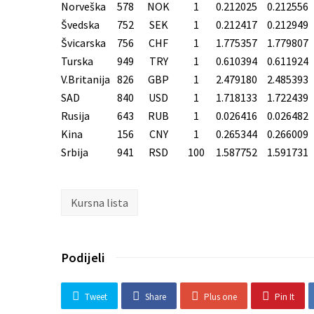
Norveška
578
NOK
1
0.212025
0.212556
Švedska
752
SEK
1
0.212417
0.212949
Švicarska
756
CHF
1
1.775357
1.779807
Turska
949
TRY
1
0.610394
0.611924
V.Britanija
826
GBP
1
2.479180
2.485393
SAD
840
USD
1
1.718133
1.722439
Rusija
643
RUB
1
0.026416
0.026482
Kina
156
CNY
1
0.265344
0.266009
Srbija
941
RSD
100
1.587752
1.591731
Kursna lista
Podijeli
Tweet
Share
Plus one
Pin It