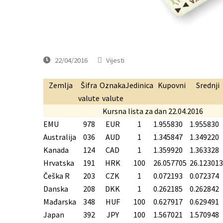
22/04/2016
Vijesti
Zemlja
Šifra
Oznaka
Jedinica
Kupovni
Srednji
valute
valute
Kursna lista za dan 22.04.2016
EMU
978
EUR
1
1.955830
1.955830
Australija
036
AUD
1
1.345847
1.349220
Kanada
124
CAD
1
1.359920
1.363328
Hrvatska
191
HRK
100
26.057705
26.123013
Češka R
203
CZK
1
0.072193
0.072374
Danska
208
DKK
1
0.262185
0.262842
Mađarska
348
HUF
100
0.627917
0.629491
Japan
392
JPY
100
1.567021
1.570948