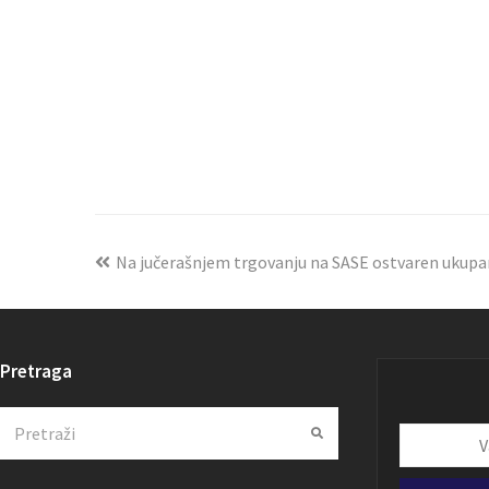
Na jučerašnjem trgovanju na SASE ostvaren ukup
Pretraga
Search
Submit
Vaša
email