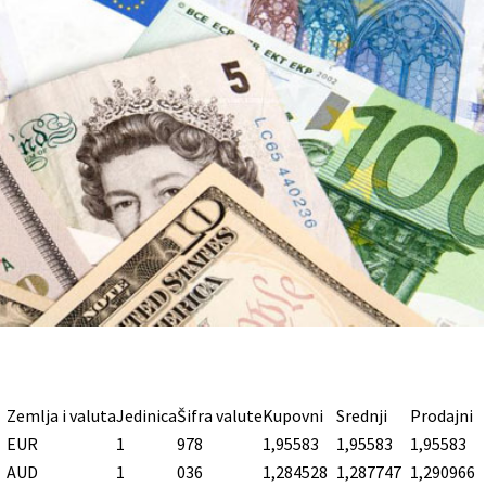
Zemlja i valuta
Jedinica
Šifra valute
Kupovni
Srednji
Prodajni
EUR
1
978
1,95583
1,95583
1,95583
AUD
1
036
1,284528
1,287747
1,290966