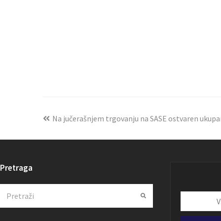
Na jučerašnjem trgovanju na SASE ostvaren ukupa
Pretraga
Search
Submit
Vaša
email