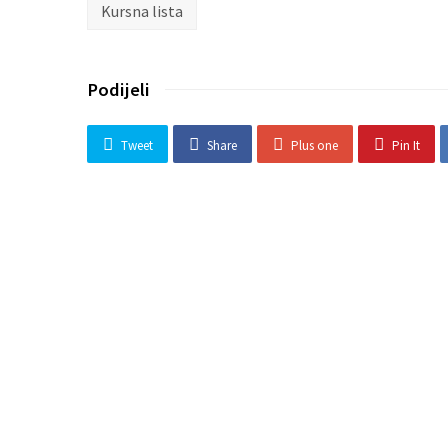
Kursna lista
Podijeli
Tweet
Share
Plus one
Pin It