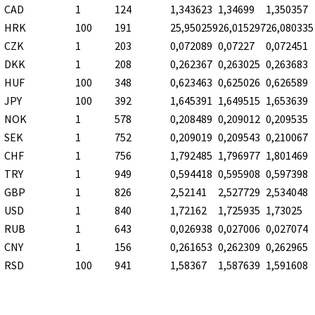
CAD
1
124
1,343623
1,34699
1,350357
HRK
100
191
25,950259
26,015297
26,080335
CZK
1
203
0,072089
0,07227
0,072451
DKK
1
208
0,262367
0,263025
0,263683
HUF
100
348
0,623463
0,625026
0,626589
JPY
100
392
1,645391
1,649515
1,653639
NOK
1
578
0,208489
0,209012
0,209535
SEK
1
752
0,209019
0,209543
0,210067
CHF
1
756
1,792485
1,796977
1,801469
TRY
1
949
0,594418
0,595908
0,597398
GBP
1
826
2,52141
2,527729
2,534048
USD
1
840
1,72162
1,725935
1,73025
RUB
1
643
0,026938
0,027006
0,027074
CNY
1
156
0,261653
0,262309
0,262965
RSD
100
941
1,58367
1,587639
1,591608