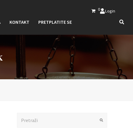
0
Login
A
KONTAKT
PRETPLATITE SE
K
Search
Submit