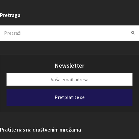
Pretraga
Search
Su
Newsletter
Vaša
email
adresa
Pretplatite se
Pratite nas na društvenim mrežama