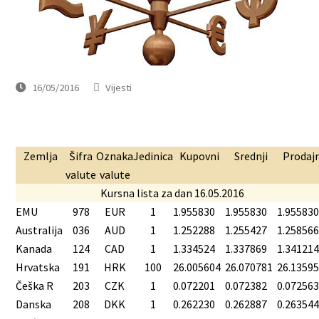
16/05/2016
Vijesti
Zemlja
Šifra
Oznaka
Jedinica
Kupovni
Srednji
Prodajn
valute
valute
Kursna lista za dan 16.05.2016
EMU
978
EUR
1
1.955830
1.955830
1.95583
Australija
036
AUD
1
1.252288
1.255427
1.25856
Kanada
124
CAD
1
1.334524
1.337869
1.34121
Hrvatska
191
HRK
100
26.005604
26.070781
26.1359
Češka R
203
CZK
1
0.072201
0.072382
0.07256
Danska
208
DKK
1
0.262230
0.262887
0.26354