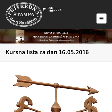
0
Login
NOVO U PRODAJI
PRAKTIKUM ZA PARNIČNI POSTUPAK
- Novelirani Zakon o parničnom postupku -
Kursna lista za dan 16.05.2016