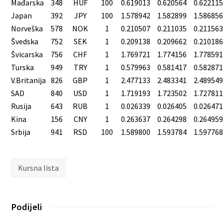
Mađarska
348
HUF
100
0.619013
0.620564
0.62211
Japan
392
JPY
100
1.578942
1.582899
1.58685
Norveška
578
NOK
1
0.210507
0.211035
0.21156
Švedska
752
SEK
1
0.209138
0.209662
0.21018
Švicarska
756
CHF
1
1.769721
1.774156
1.77859
Turska
949
TRY
1
0.579963
0.581417
0.58287
V.Britanija
826
GBP
1
2.477133
2.483341
2.48954
SAD
840
USD
1
1.719193
1.723502
1.72781
Rusija
643
RUB
1
0.026339
0.026405
0.02647
Kina
156
CNY
1
0.263637
0.264298
0.26495
Srbija
941
RSD
100
1.589800
1.593784
1.59776
Kursna lista
Podijeli