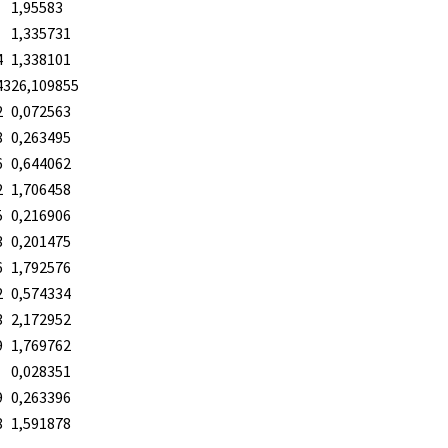
1,95583
1,335731
4
1,338101
43
26,109855
2
0,072563
8
0,263495
6
0,644062
2
1,706458
5
0,216906
3
0,201475
6
1,792576
2
0,574334
3
2,172952
9
1,769762
0,028351
9
0,263396
8
1,591878