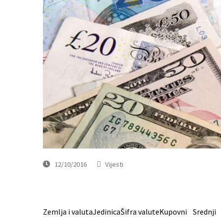
12/10/2016
Vijesti
Zemlja i valuta
Jedinica
Šifra valute
Kupovni
Srednji