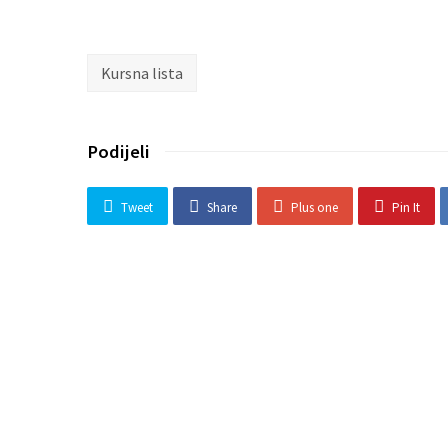
Kursna lista
Podijeli
Tweet
Share
Plus one
Pin It