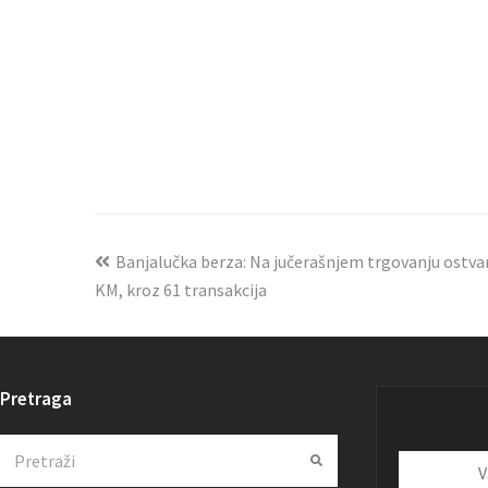
Banjalučka berza: Na jučerašnjem trgovanju ostva
KM, kroz 61 transakcija
Pretraga
Search
Submit
Vaša