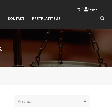
0
Login
A
KONTAKT
PRETPLATITE SE
K
Search
Submit