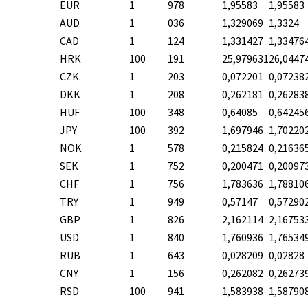
EUR
1
978
1,95583
1,95583
AUD
1
036
1,329069
1,3324
CAD
1
124
1,331427
1,33476
HRK
100
191
25,979631
26,0447
CZK
1
203
0,072201
0,07238
DKK
1
208
0,262181
0,26283
HUF
100
348
0,64085
0,64245
JPY
100
392
1,697946
1,70220
NOK
1
578
0,215824
0,21636
SEK
1
752
0,200471
0,20097
CHF
1
756
1,783636
1,78810
TRY
1
949
0,57147
0,57290
GBP
1
826
2,162114
2,16753
USD
1
840
1,760936
1,76534
RUB
1
643
0,028209
0,02828
CNY
1
156
0,262082
0,26273
RSD
100
941
1,583938
1,58790