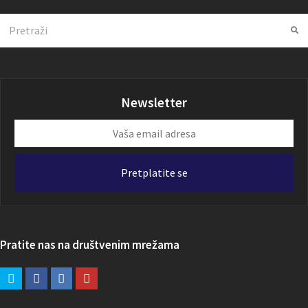
Search
Su
Newsletter
Vaša
email
adresa
Pretplatite se
Pratite nas na društvenim mrežama