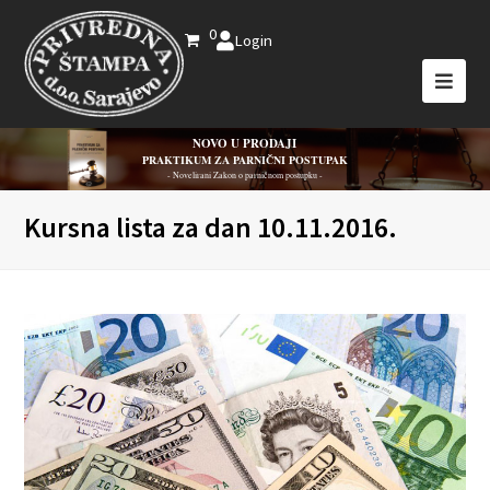
0
Login
NOVO U PRODAJI
PRAKTIKUM ZA PARNIČNI POSTUPAK
- Novelirani Zakon o parničnom postupku -
Kursna lista za dan 10.11.2016.