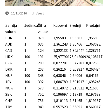
10/11/2016
Vijesti
Zemlja i
Jedinica
Šifra
Kupovni
Srednji
Prodajni
valuta
valute
EUR
1
978
1,95583
1,95583
1,95583
AUD
1
036
1,361248
1,36466
1,368072
CAD
1
124
1,322133
1,325447
1,328761
HRK
100
191
25,977901
26,043009
26,108117
CZK
1
203
0,072201
0,072382
0,072563
DKK
1
208
0,26216
0,262817
0,263474
HUF
100
348
0,63846
0,64006
0,64166
JPY
100
392
1,686789
1,691017
1,695245
NOK
1
578
0,214972
0,215511
0,21605
SEK
1
752
0,196697
0,19719
0,197683
CHF
1
756
1,810113
1,81465
1,819187
TRY
1
949
0,557523
0,55892
0,560317