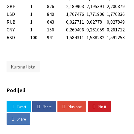
GBP
1
826
2,189903
2,195391
2,200879
USD
1
840
1,767476
1,771906
1,776336
RUB
1
643
0,027711
0,02778
0,027849
CNY
1
156
0,260406
0,261059
0,261712
RSD
100
941
1,584311
1,588282
1,592253
Kursna lista
Podijeli
Tweet
Share
Plus one
Pin It
Share