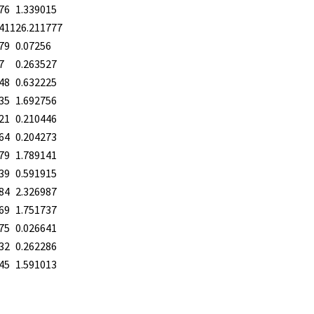
76
1.339015
411
26.211777
79
0.07256
7
0.263527
48
0.632225
35
1.692756
21
0.210446
64
0.204273
79
1.789141
39
0.591915
84
2.326987
69
1.751737
75
0.026641
32
0.262286
45
1.591013