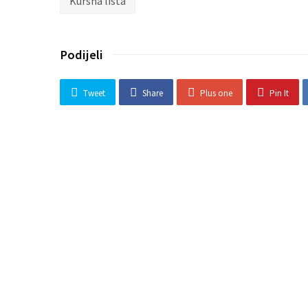
Kursna lista
Podijeli
Tweet
Share
Plus one
Pin It