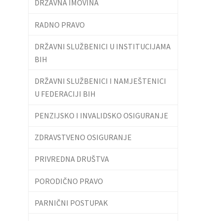
DRŽAVNA IMOVINA
RADNO PRAVO
DRŽAVNI SLUŽBENICI U INSTITUCIJAMA
BIH
DRŽAVNI SLUŽBENICI I NAMJEŠTENICI
U FEDERACIJI BIH
PENZIJSKO I INVALIDSKO OSIGURANJE
ZDRAVSTVENO OSIGURANJE
PRIVREDNA DRUŠTVA
PORODIČNO PRAVO
PARNIČNI POSTUPAK