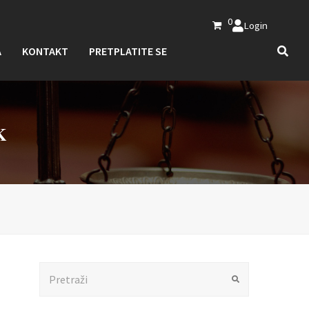
0
Login
A
KONTAKT
PRETPLATITE SE
K
Search
Submit