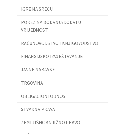
IGRE NA SREĆU
POREZ NA DODANU/DODATU
VRIJEDNOST
RAČUNOVODSTVO I KNJIGOVODSTVO
FINANSIJSKO IZVJEŠTAVANJE
JAVNE NABAVKE
TRGOVINA
OBLIGACIONI ODNOSI
STVARNA PRAVA
ZEMLJIŠNOKNJIŽNO PRAVO