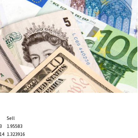
Sell
3
1.95583
14
1.323916