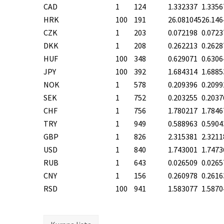
CAD
1
124
1.332337
1.3356
HRK
100
191
26.081045
26.146
CZK
1
203
0.072198
0.0723
DKK
1
208
0.262213
0.2628
HUF
100
348
0.629071
0.6306
JPY
100
392
1.684314
1.6885
NOK
1
578
0.209396
0.2099
SEK
1
752
0.203255
0.2037
CHF
1
756
1.780217
1.7846
TRY
1
949
0.588963
0.5904
GBP
1
826
2.315381
2.3211
USD
1
840
1.743001
1.7473
RUB
1
643
0.026509
0.0265
CNY
1
156
0.260978
0.2616
RSD
100
941
1.583077
1.5870