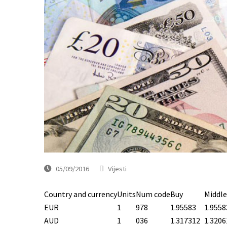
05/09/2016
Vijesti
Country and currency
Units
Num code
Buy
Middle
EUR
1
978
1.95583
1.9558
AUD
1
036
1.317312
1.3206