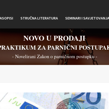
ASOPISI
STRUČNA LITERATURA
SEMINARI I SAVJETOVANJ
NOVO U PRODAJI
PRAKTIKUM ZA PARNIČNI POSTUPA
- Novelirani Zakon o parničnom postupku -