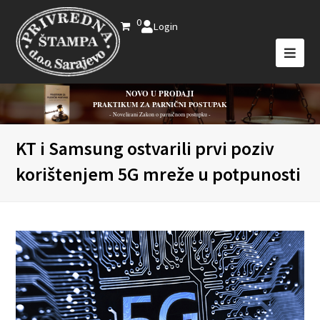
0
Login
NOVO U PRODAJI
PRAKTIKUM ZA PARNIČNI POSTUPAK
- Novelirani Zakon o parničnom postupku -
KT i Samsung ostvarili prvi poziv
korištenjem 5G mreže u potpunosti