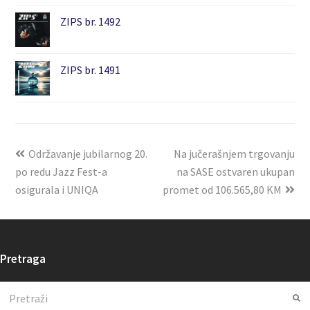
ZIPS br. 1492
ZIPS br. 1491
Održavanje jubilarnog 20.
Na jučerašnjem trgovanju
po redu Jazz Fest-a
na SASE ostvaren ukupan
osigurala i UNIQA
promet od 106.565,80 KM
Pretraga
Search
Su