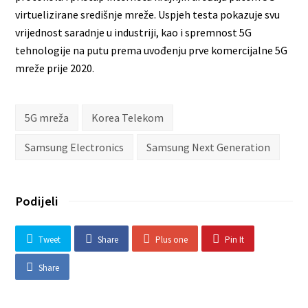
virtuelizirane središnje mreže. Uspjeh testa pokazuje svu
vrijednost saradnje u industriji, kao i spremnost 5G
tehnologije na putu prema uvođenju prve komercijalne 5G
mreže prije 2020.
5G mreža
Korea Telekom
Samsung Electronics
Samsung Next Generation
Podijeli
Tweet
Share
Plus one
Pin It
Share