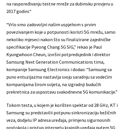
na raspoređivanju testne mreže za dubinsku provjeru u
2017 godini.“
“Vrlo smo zadovoljni našim uspjehom s prvim
povezivanjem koje u potpunosti koristi 5G mrežu, samo
nekoliko mjeseci nakon što su finalizirane zajedničke
specifikacije Pyeong Chang 5G SIG,” rekao je Paul
Kyungwhoon Cheun, izvršni potpredsjednik i direktor
Samsung Next Generation Communications tima,
kompanije Samsung Electronics i dodao: “Samsung sa
puno entuzijazma nastavlja svoju saradnju sa vodećim
kompanijama širom svijeta, na izgradnji budućih
prekretnica za uspostavu svakodnevne 5G komunikacije.”
Tokom testa, u kojem je korišten spektar od 28 GHz, KT i
Samsung su predstavilii potpunu sinkronizaciju bežičnih
veza, dodjelu IP adresa uređaja, primjenu sigurnosnih
protokola i pristup internetu krajnjih uređaja putem 5G