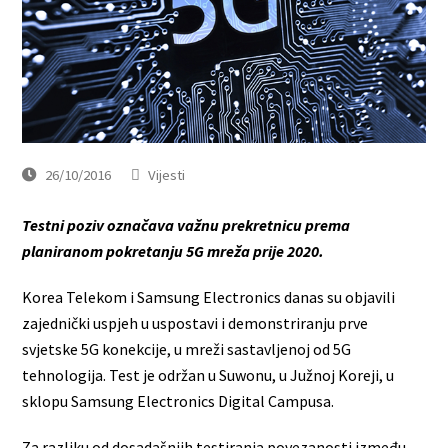
26/10/2016
Vijesti
Testni poziv označava važnu prekretnicu prema
planiranom pokretanju 5G mreža prije 2020.
Korea Telekom i Samsung Electronics danas su objavili
zajednički uspjeh u uspostavi i demonstriranju prve
svjetske 5G konekcije, u mreži sastavljenoj od 5G
tehnologija. Test je održan u Suwonu, u Južnoj Koreji, u
sklopu Samsung Electronics Digital Campusa.
Za razliku od dosadašnjih testiranja povezanosti između