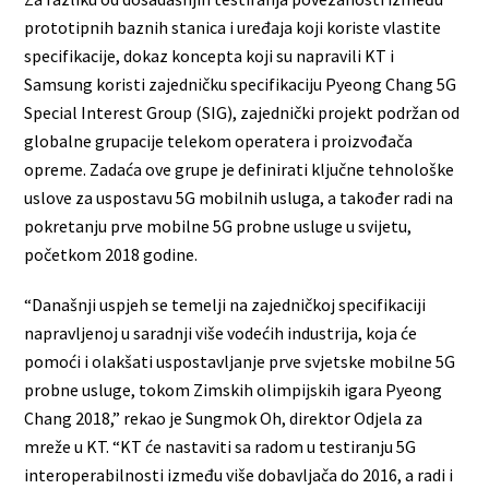
prototipnih baznih stanica i uređaja koji koriste vlastite
specifikacije, dokaz koncepta koji su napravili KT i
Samsung koristi zajedničku specifikaciju Pyeong Chang 5G
Special Interest Group (SIG), zajednički projekt podržan od
globalne grupacije telekom operatera i proizvođača
opreme. Zadaća ove grupe je definirati ključne tehnološke
uslove za uspostavu 5G mobilnih usluga, a također radi na
pokretanju prve mobilne 5G probne usluge u svijetu,
početkom 2018 godine.
“Današnji uspjeh se temelji na zajedničkoj specifikaciji
napravljenoj u saradnji više vodećih industrija, koja će
pomoći i olakšati uspostavljanje prve svjetske mobilne 5G
probne usluge, tokom Zimskih olimpijskih igara Pyeong
Chang 2018,” rekao je Sungmok Oh, direktor Odjela za
mreže u KT. “KT će nastaviti sa radom u testiranju 5G
interoperabilnosti između više dobavljača do 2016, a radi i