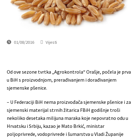
01/08/2016
Vijesti
Od ove sezone tvrtka „Agrokontrola“ Orašje, počela je prva
u BiH s proizvodnjom, prerađivanjem i dorađivanjem
sjemenske pšenice.
– U Federaciji BiH nema proizvođača sjemenske pšenice i za
sjemenski materijal strnih žitarica FBiH godišnje troši
nekoliko desetaka milijuna maraka koje nepovratno odu u
Hrvatsku i Srbiju, kazao je Mato Brkić, ministar
poljoprivrede, vodoprivrede i šumarstva u Vladi Županije