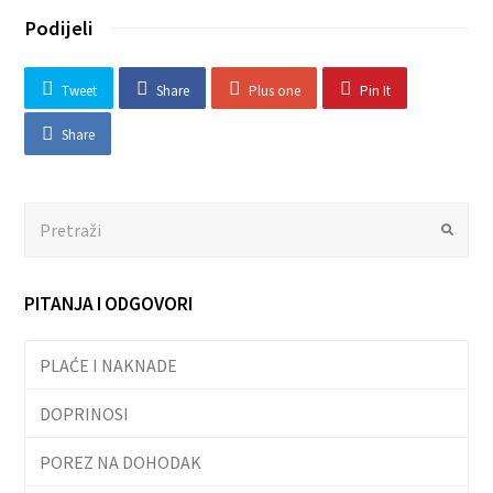
Podijeli
Tweet
Share
Plus one
Pin It
Share
Search
Submit
PITANJA I ODGOVORI
PLAĆE I NAKNADE
DOPRINOSI
POREZ NA DOHODAK