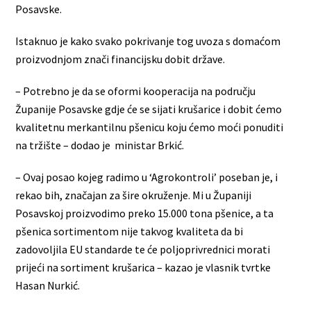
Posavske.
Istaknuo je kako svako pokrivanje tog uvoza s domaćom
proizvodnjom znači financijsku dobit države.
– Potrebno je da se oformi kooperacija na području
Županije Posavske gdje će se sijati krušarice i dobit ćemo
kvalitetnu merkantilnu pšenicu koju ćemo moći ponuditi
na tržište – dodao je ministar Brkić.
– Ovaj posao kojeg radimo u ‘Agrokontroli’ poseban je, i
rekao bih, značajan za šire okruženje. Mi u Županiji
Posavskoj proizvodimo preko 15.000 tona pšenice, a ta
pšenica sortimentom nije takvog kvaliteta da bi
zadovoljila EU standarde te će poljoprivrednici morati
prijeći na sortiment krušarica – kazao je vlasnik tvrtke
Hasan Nurkić.