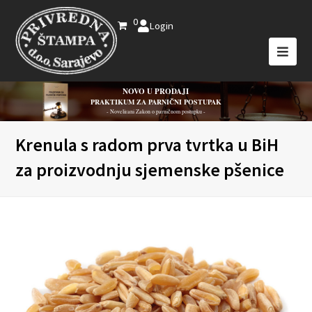
0
Login
NOVO U PRODAJI
PRAKTIKUM ZA PARNIČNI POSTUPAK
- Novelirani Zakon o parničnom postupku -
Krenula s radom prva tvrtka u BiH
za proizvodnju sjemenske pšenice