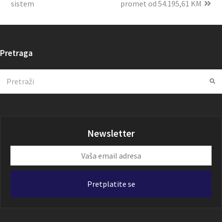
sistem
promet od 54.195,61 KM
Pretraga
Search
Su
Newsletter
Vaša
email
adresa
Pretplatite se