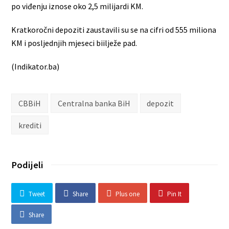
po viđenju iznose oko 2,5 milijardi KM.
Kratkoročni depoziti zaustavili su se na cifri od 555 miliona
KM i posljednjih mjeseci biilježe pad.
(Indikator.ba)
CBBiH
Centralna banka BiH
depozit
krediti
Podijeli
Tweet
Share
Plus one
Pin It
Share