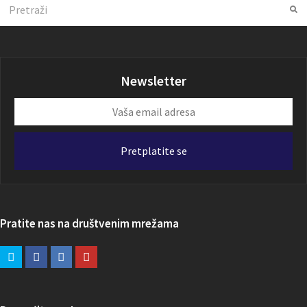
Search
Su
Newsletter
Vaša
email
adresa
Pretplatite se
Pratite nas na društvenim mrežama