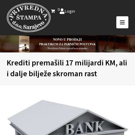
0
Login
NOVO U PRODAJI
PRAKTIKUM ZA PARNIČNI POSTUPAK
- Novelirani Zakon o parničnom postupku -
Krediti premašili 17 milijardi KM, ali
i dalje bilježe skroman rast