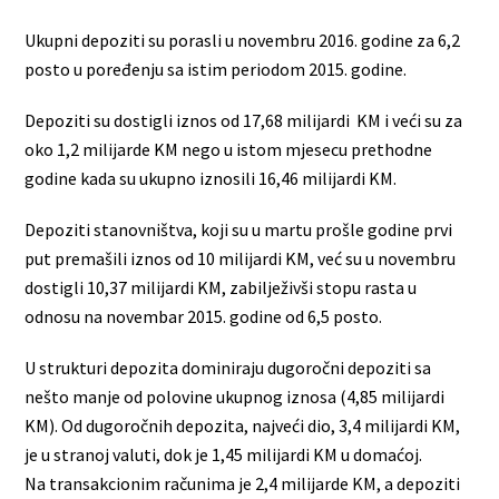
Ukupni depoziti su porasli u novembru 2016. godine za 6,2
posto u poređenju sa istim periodom 2015. godine.
Depoziti su dostigli iznos od 17,68 milijardi KM i veći su za
oko 1,2 milijarde KM nego u istom mjesecu prethodne
godine kada su ukupno iznosili 16,46 milijardi KM.
Depoziti stanovništva, koji su u martu prošle godine prvi
put premašili iznos od 10 milijardi KM, već su u novembru
dostigli 10,37 milijardi KM, zabilježivši stopu rasta u
odnosu na novembar 2015. godine od 6,5 posto.
U strukturi depozita dominiraju dugoročni depoziti sa
nešto manje od polovine ukupnog iznosa (4,85 milijardi
KM). Od dugoročnih depozita, najveći dio, 3,4 milijardi KM,
je u stranoj valuti, dok je 1,45 milijardi KM u domaćoj.
Na transakcionim računima je 2,4 milijarde KM, a depoziti