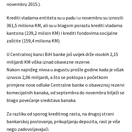
novembru 2015.).
Krediti vladama entiteta su u padu i u novembru su iznosili
361,5 miliona KM, ali su u blagom porastu krediti vladama
kantona (239,2 milion KM) i krediti fondovima socijalne
zaštite (159,4 miliona KM).
U Centralnoj banci BiH banke još uvijek drže visokih 2,15
milijardi KM viška iznad obavezne rezerve.
Nakon najnižeg nivoa u avgustu prošle godine kada je višak
iznosio 2,06 milijardi, a što se poklopa s početkom
primjene nove odluke Centralne banke o obaveznoj rezervi
komecijalnih banaka, od septembra do novembra bilježi se
blago povećanje sredstava banaka.
Za razliku od sporog kreditnog rasta, na drugoj strani
bankarskoj poslovanja, prikupljanju depozita, rast je više
nego zadovoljavajući.