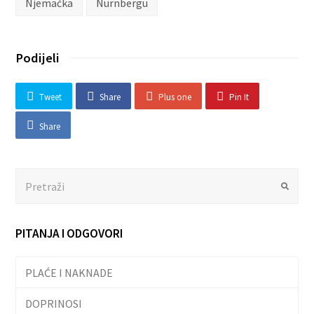
Njemačka
Nurnbergu
Podijeli
Tweet
Share
Plus one
Pin It
Share
Search
Submit
PITANJA I ODGOVORI
PLAĆE I NAKNADE
DOPRINOSI