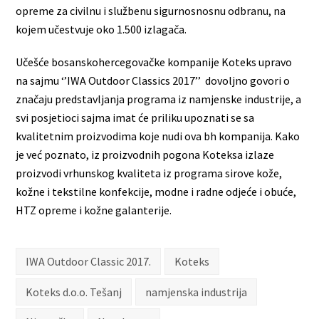
opreme za civilnu i službenu sigurnosnosnu odbranu, na
kojem učestvuje oko 1.500 izlagača.
Učešće bosanskohercegovačke kompanije Koteks upravo
na sajmu ‘’IWA Outdoor Classics 2017’’ dovoljno govori o
značaju predstavljanja programa iz namjenske industrije, a
svi posjetioci sajma imat će priliku upoznati se sa
kvalitetnim proizvodima koje nudi ova bh kompanija. Kako
je već poznato, iz proizvodnih pogona Koteksa izlaze
proizvodi vrhunskog kvaliteta iz programa sirove kože,
kožne i tekstilne konfekcije, modne i radne odjeće i obuće,
HTZ opreme i kožne galanterije.
IWA Outdoor Classic 2017.
Koteks
Koteks d.o.o. Tešanj
namjenska industrija