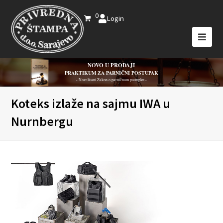
0
Login
NOVO U PRODAJI
PRAKTIKUM ZA PARNIČNI POSTUPAK
- Novelirani Zakon o parničnom postupku -
Koteks izlaže na sajmu IWA u
Nurnbergu