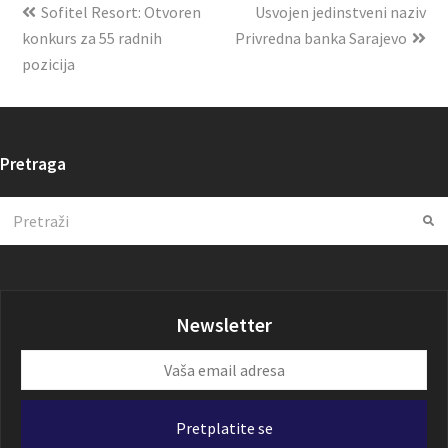
Sofitel Resort: Otvoren
Usvojen jedinstveni naziv
konkurs za 55 radnih
Privredna banka Sarajevo
pozicija
Pretraga
Search
Su
Newsletter
Vaša
email
adresa
Pretplatite se