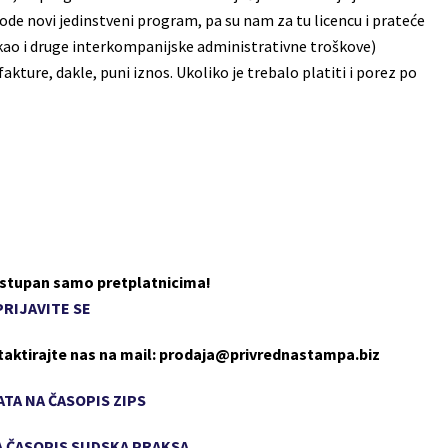
vode novi jedinstveni program, pa su nam za tu licencu i prateće
 kao i druge interkompanijske administrativne troškove)
fakture, dakle, puni iznos. Ukoliko je trebalo platiti i porez po
dostupan samo pretplatnicima!
PRIJAVITE SE
taktirajte nas na mail: prodaja@privrednastampa.biz
TA NA ČASOPIS ZIPS
 ČASOPIS SUDSKA PRAKSA