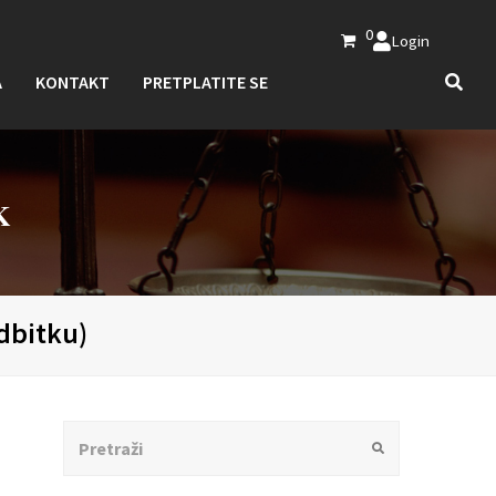
0
Login
A
KONTAKT
PRETPLATITE SE
K
odbitku)
Search
Submit