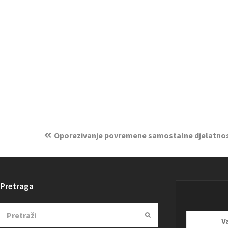
Oporezivanje povremene samostalne djelatnost
Pretraga
Search
Submit
Vaša