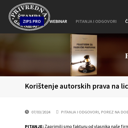
ZIPS PRO
WEBINAR
PITANJA I ODGOVORI
Č
Korištenje autorskih prava na li
07/03/2024
PITANJA I ODGOVORI
,
POREZ NA DO
PITANJE:
Zaprimili smo fakturu od vlasnika naše firm