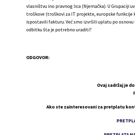
vlasništvu ino pravnog lica (Njemačka). U Grupaciji u
troškove (troškovi za IT projekte, europske funkcije
ispostavili fakturu. Već smo izvršili uplatu po osnovu 
odbitku šta je potrebno uraditi?
ODGOVOR:
Ovaj sadržaj je 
Ako ste zainteresovani za pretplatu kon
PRETPLA
PRETPLATA NA