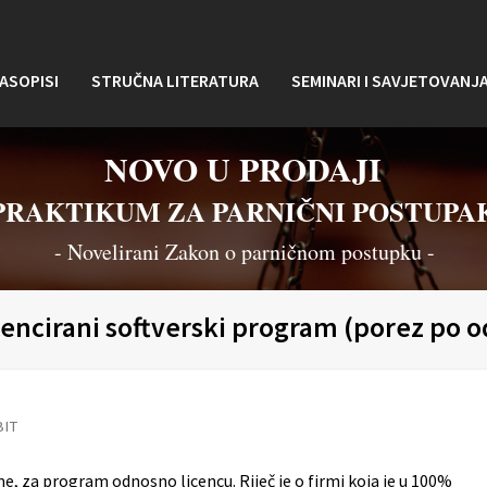
ASOPISI
STRUČNA LITERATURA
SEMINARI I SAVJETOVANJ
NOVO U PRODAJI
PRAKTIKUM ZA PARNIČNI POSTUPA
- Novelirani Zakon o parničnom postupku -
cencirani softverski program (porez po 
BIT
e, za program odnosno licencu. Riječ je o firmi koja je u 100%