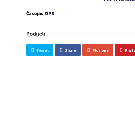
Časopis
ZIPS
Podijeli
Tweet
Share
Plus one
Pin It