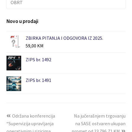
OBRT
Novo u prodaji
ZBIRKA PITANJA I ODGOVORA IZ 2025.
59,00
KM
ZIPS br. 1492
ZIPS br. 1491
Održana konferencija
Na jučerašnjem trgovanju
“Supervizija upravljanja
na SASE ostvaren ukupan
operativnim i rizicima
promet od 23.796,71 KM