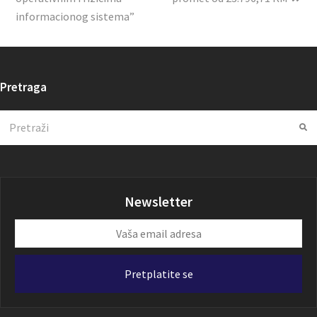
informacionog sistema”
Pretraga
Search
Su
Newsletter
Vaša
email
adresa
Pretplatite se