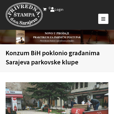
0
Login
NOVO U PRODAJI
PRAKTIKUM ZA PARNIČNI POSTUPAK
- Novelirani Zakon o parničnom postupku -
Konzum BiH poklonio građanima
Sarajeva parkovske klupe