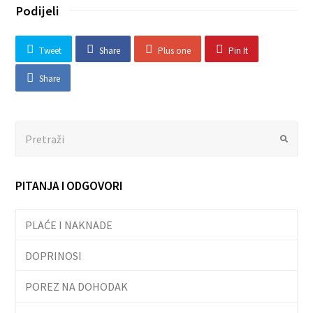
Podijeli
Tweet
Share
Plus one
Pin It
Share
Search
Submit
PITANJA I ODGOVORI
PLAĆE I NAKNADE
DOPRINOSI
POREZ NA DOHODAK