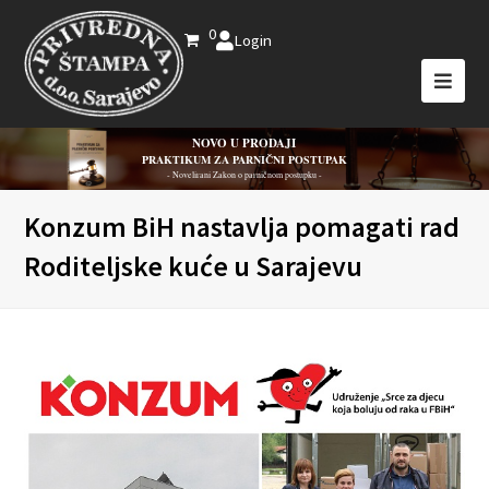
0
Login
NOVO U PRODAJI
PRAKTIKUM ZA PARNIČNI POSTUPAK
- Novelirani Zakon o parničnom postupku -
Konzum BiH nastavlja pomagati rad
Roditeljske kuće u Sarajevu