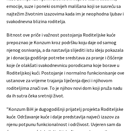
emocije, suze i poneki osmijeh mališana koji se susreću sa
najtežim životnim izazovima kada im je neophodna ljubav i
svakodnevna blizina roditelja.
Bitnost ove priče i važnost postojanja Roditeljske kuće
prepoznao je Konzum kroz podršku koju daje od samog
njenog osnivanja, a da nastavlja slijediti istu ideju pokazala
je i donacija godišnje potrebe sredstava za pranje i čišćenje
koje će olakšati svakodnevnicu porodicama koje borave u
Roditeljskoj kući. Postojanje i normalno funkcionisanje ove
ustanove za vrijeme trajanja liječenja djeci i njihovom
roditeljima znači sve. To je njihov novi dom koji pruža nadu
da ih sutra čeka sretniji život.
”Konzum BiH je dugogodišnji prijatelj projekta Roditeljske
kuće. Održavanje kuće i dalje predstavlja najveći izazov za
njenu potpunu funkcionalnost i održivost. Uvjeren sam da