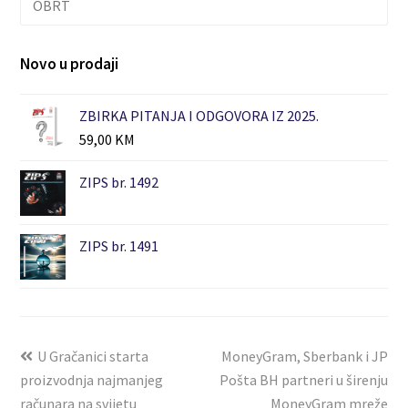
OBRT
Novo u prodaji
ZBIRKA PITANJA I ODGOVORA IZ 2025.
59,00
KM
ZIPS br. 1492
ZIPS br. 1491
U Gračanici starta
MoneyGram, Sberbank i JP
proizvodnja najmanjeg
Pošta BH partneri u širenju
računara na svijetu
MoneyGram mreže