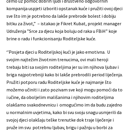
ćemo uz pomoć dobrih ljudi i društveno odgovornih
kompanija uspjeti izboriti opstanak kuće i pružiti ovoj djeci
sve što im je potrebno da lakše prebrode bolest i dobiju
bitku za život,” – istakao je Fikret Kubat, projekt manager
Udruženja ”Srce za djecu koja boluju od raka u FBiH” koje
brine o radu i funkcionisanju Roditeljske kuće.
‘’Posjeta djeci u Roditeljskoj kući je jako emotivna. U
svojim najtežim životnim trenucima, ovi mali heroji
trebaju biti sa svojim roditeljima jer su im njihova ljubav i
briga najpotrebniji kako bi lakše prebrodili period liječenja.
Pružiti potporu radu Roditeljske kuće je najmanje što
možemo učiniti i zato pozivam sve koji mogu pomoći da to
i učine, da oboljelim mališanima i njihovim roditeljima
olakšamo svakodnevnicu i omogućimo im da budu zajedno
u normalnim uvjetima, kako bi svu svoju snagu usmjerili da
svojoj djeci olakšaju teške trenutke dok traje liječenje i
pruže im svu potrebnu ljubav, brigu i pažnju u borbi za