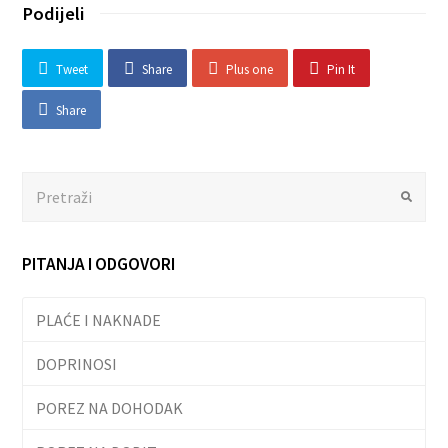
Podijeli
Tweet
Share
Plus one
Pin It
Share
Search
Submit
PITANJA I ODGOVORI
PLAĆE I NAKNADE
DOPRINOSI
POREZ NA DOHODAK