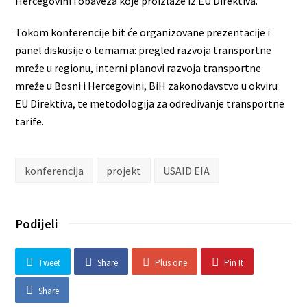
Hercegovini i obaveza koje proizlaze iz EU Direktiva.
Tokom konferencije bit će organizovane prezentacije i
panel diskusije o temama: pregled razvoja transportne
mreže u regionu, interni planovi razvoja transportne
mreže u Bosni i Hercegovini, BiH zakonodavstvo u okviru
EU Direktiva, te metodologija za određivanje transportne
tarife.
konferencija
projekt
USAID EIA
Podijeli
Tweet
Share
Plus one
Pin It
Share