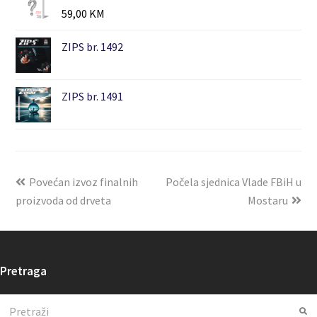
59,00
KM
ZIPS br. 1492
ZIPS br. 1491
Povećan izvoz finalnih
Počela sjednica Vlade FBiH u
proizvoda od drveta
Mostaru
Pretraga
Search
Su