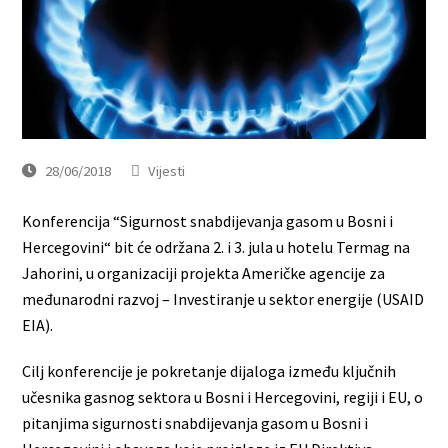
28/06/2018
Vijesti
Konferencija “Sigurnost snabdijevanja gasom u Bosni i
Hercegovini“ bit će održana 2. i 3. jula u hotelu Termag na
Jahorini, u organizaciji projekta Američke agencije za
međunarodni razvoj – Investiranje u sektor energije (USAID
EIA).
Cilj konferencije je pokretanje dijaloga između ključnih
učesnika gasnog sektora u Bosni i Hercegovini, regiji i EU, o
pitanjima sigurnosti snabdijevanja gasom u Bosni i