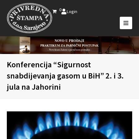
0
Login
NOVO U PRODAJI
PRAKTIKUM ZA PARNIČNI POSTUPAK
- Novelirani Zakon o parničnom postupku -
Konferencija “Sigurnost
snabdijevanja gasom u BiH” 2. i 3.
jula na Jahorini