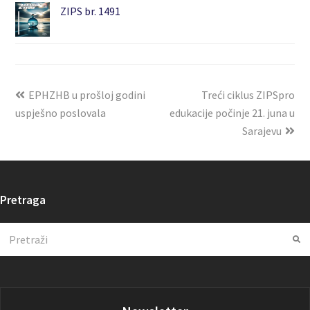
ZIPS br. 1491
EPHZHB u prošloj godini
Treći ciklus ZIPSpro
uspješno poslovala
edukacije počinje 21. juna u
Sarajevu
Pretraga
Search
Su