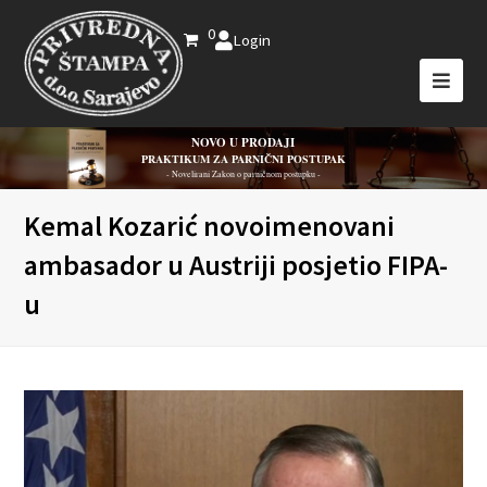
0
Login
NOVO U PRODAJI
PRAKTIKUM ZA PARNIČNI POSTUPAK
- Novelirani Zakon o parničnom postupku -
Kemal Kozarić novoimenovani
ambasador u Austriji posjetio FIPA-
u