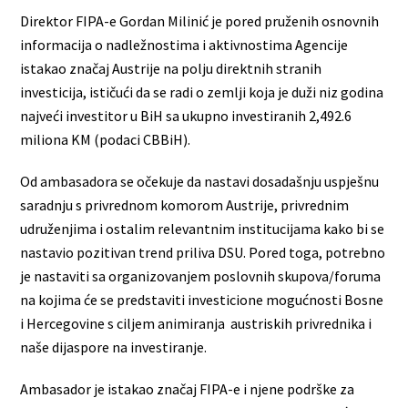
Direktor FIPA-e Gordan Milinić je pored pruženih osnovnih
informacija o nadležnostima i aktivnostima Agencije
istakao značaj Austrije na polju direktnih stranih
investicija, ističući da se radi o zemlji koja je duži niz godina
najveći investitor u BiH sa ukupno investiranih 2,492.6
miliona KM (podaci CBBiH).
Od ambasadora se očekuje da nastavi dosadašnju uspješnu
saradnju s privrednom komorom Austrije, privrednim
udruženjima i ostalim relevantnim institucijama kako bi se
nastavio pozitivan trend priliva DSU. Pored toga, potrebno
je nastaviti sa organizovanjem poslovnih skupova/foruma
na kojima će se predstaviti investicione mogućnosti Bosne
i Hercegovine s ciljem animiranja austriskih privrednika i
naše dijaspore na investiranje.
Ambasador je istakao značaj FIPA-e i njene podrške za