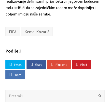
realizovanje definisanih prioriteta u njegovom budućem
radu ističući da se zajedničkim radom može doprinijeti
boljem imidžu naše zemlje.
FIPA
Kemal Kozarić
Podijeli
Tweet
Share
Plus one
Pin It
Share
Search
Submit