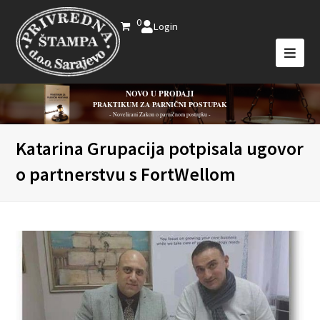
0
Login
NOVO U PRODAJI
PRAKTIKUM ZA PARNIČNI POSTUPAK
- Novelirani Zakon o parničnom postupku -
Katarina Grupacija potpisala ugovor
o partnerstvu s FortWellom