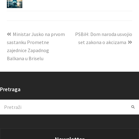
Ministar Jusko na prvom
PSBiH: Dom naroda usvojio
sastanku Prometne
set zakona o akcizama
zajednice Zapadnog
Balkana u Briselu
Pretraga
Search
Su