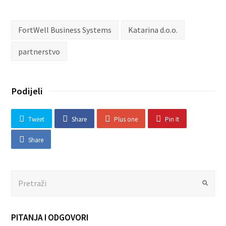
FortWell Business Systems
Katarina d.o.o.
partnerstvo
Podijeli
Tweet
Share
Plus one
Pin It
Share
Search
Submit
PITANJA I ODGOVORI