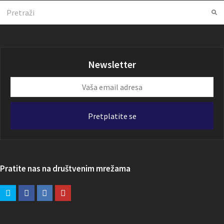
Search
Su
Newsletter
Vaša
email
adresa
Pretplatite se
Pratite nas na društvenim mrežama