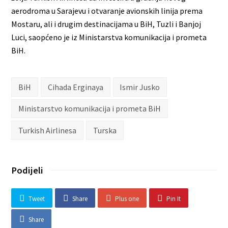
aerodroma u Sarajevu i otvaranje avionskih linija prema
Mostaru, ali i drugim destinacijama u BiH, Tuzli i Banjoj
Luci, saopćeno je iz Ministarstva komunikacija i prometa
BiH.
BiH
Cihada Erginaya
Ismir Jusko
Ministarstvo komunikacija i prometa BiH
Turkish Airlinesa
Turska
Podijeli
Tweet
Share
Plus one
Pin It
Share