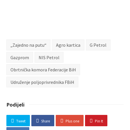
„Zajedno na putu“
Agro kartica
G Petrol
Gazprom
NIS Petrol
Obrtnička komora Federacije BiH
Udruženje poljoprivrednika FBiH
Podijeli
Tweet
Share
Plus one
Pin It