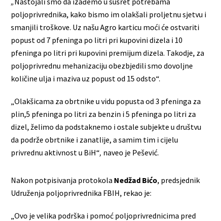
„
Nastojali smo da izađemo u susret potrebama
poljoprivrednika, kako bismo im olakšali proljetnu sjetvu i
smanjili troškove. Uz našu Agro karticu moći će ostvariti
popust od 7 pfeninga po litri pri kupovini dizela i 10
pfeninga po litri pri kupovini premijum dizela. Takodje, za
poljoprivrednu mehanizaciju obezbjedili smo dovoljne
količine ulja i maziva uz popust od 15 odsto“.
„Olakšicama za obrtnike u vidu popusta od 3 pfeninga za
plin,5 pfeninga po litri za benzin i 5 pfeninga po litri za
dizel, želimo da podstaknemo i ostale subjekte u društvu
da podrže obrtnike i zanatlije, a samim tim i cijelu
privrednu aktivnost u BiH“
,
naveo je Pešević.
Nakon potpisivanja protokola
Nedžad Bićo
, predsjednik
Udruženja poljoprivrednika FBIH, rekao je:
„Ovo je velika podrška i pomoć poljoprivrednicima pred