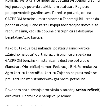
Korisnici Agro kartice mogu da postanu svi poljoprivrednici
koji poseduju potvrdu o aktivnom statusu u Registru
poljoprivrednih gazdinstava. Pored te potvrde, oni na
GAZPROM benzinskim stanicama u Federaciji BiH treba da
podnesu kopiju lične karte i kopiju saobraćajne dozvole za
radnu mašinu, kao i da popune pristupnicu za dobijanje
besplatne Agro kartice.
Kako bi, takođe bez naknade, postali vlasnici kartice
„Zajedno na putu“ obrtnici uz pristupnicu treba da na
GAZPROM benzinskim stanicama dostave potvrdu o
članstvu u Obrtničkoj komori Federacije BiH. Formular za
Agro karticu i obrtničku karticu Zajedno na putu može se
preuzeti i na web stranci www.gazprom-petrol.ba
Povodom potpisivanja protokola o saradnji
Srđan Pešević
,
direktor G Petrol d.o.o Sarajevo, je rekao: