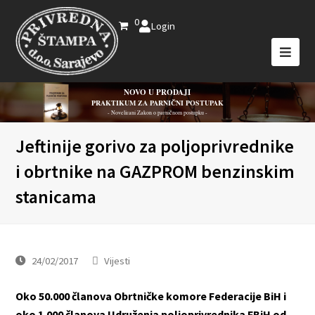
0
Login
NOVO U PRODAJI
PRAKTIKUM ZA PARNIČNI POSTUPAK
- Novelirani Zakon o parničnom postupku -
Jeftinije gorivo za poljoprivrednike
i obrtnike na GAZPROM benzinskim
stanicama
24/02/2017
Vijesti
Oko 50.000 članova Obrtničke komore Federacije BiH i
oko 1.000 članova Udruženja poljoprivrednika FBiH od