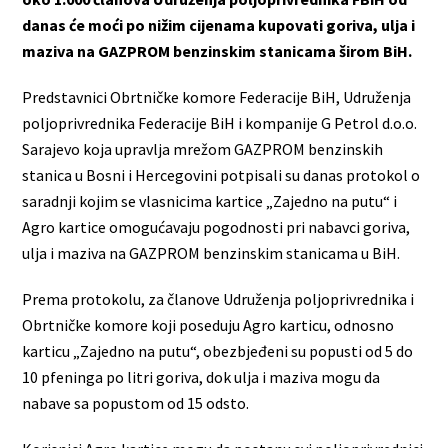
danas će moći po nižim cijenama kupovati goriva, ulja i
maziva na GAZPROM benzinskim stanicama širom BiH.
Predstavnici Obrtničke komore Federacije BiH, Udruženja
poljoprivrednika Federacije BiH i kompanije G Petrol d.o.o.
Sarajevo koja upravlja mrežom GAZPROM benzinskih
stanica u Bosni i Hercegovini potpisali su danas protokol o
saradnji kojim se vlasnicima kartice „Zajedno na putu“ i
Agro kartice omogućavaju pogodnosti pri nabavci goriva,
ulja i maziva na GAZPROM benzinskim stanicama u BiH.
Prema protokolu, za članove Udruženja poljoprivrednika i
Obrtničke komore koji poseduju Agro karticu, odnosno
karticu „Zajedno na putu“, obezbjeđeni su popusti od 5 do
10 pfeninga po litri goriva, dok ulja i maziva mogu da
nabave sa popustom od 15 odsto.