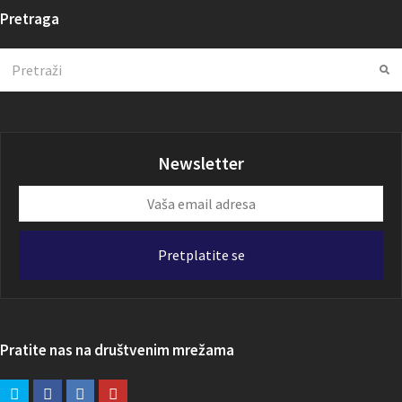
Pretraga
Search
Su
Newsletter
Vaša
email
adresa
Pretplatite se
Pratite nas na društvenim mrežama