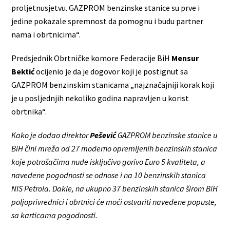
proljetnusjetvu. GAZPROM benzinske stanice su prve i
jedine pokazale spremnost da pomognu i budu partner
nama i obrtnicima“.
Predsjednik Obrtničke komore Federacije BiH
Mensur
Bektić
ocijenio je da je dogovor koji je postignut sa
GAZPROM benzinskim stanicama „najznačajniji korak koji
je u posljednjih nekoliko godina napravljen u korist
obrtnika“.
Kako je dodao direktor
Pešević
GAZPROM benzinske stanice u
BiH čini mreža od 27 moderno opremljenih benzinskih stanica
koje potrošačima nude isključivo gorivo Euro 5 kvaliteta, a
navedene pogodnosti se odnose i na 10 benzinskih stanica
NIS Petrola. Dakle, na ukupno 37 benzinskih stanica širom BiH
poljoprivrednici i obrtnici će moći ostvariti navedene popuste,
sa karticama pogodnosti.