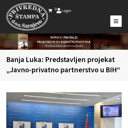
0
Login
NOVO U PRODAJI
PRAKTIKUM ZA PARNIČNI POSTUPAK
- Novelirani Zakon o parničnom postupku -
Banja Luka: Predstavljen projekat
„Javno-privatno partnerstvo u BIH“