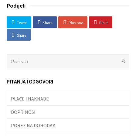
Podijeli
Tweet
Share
Plus one
Pin It
Share
Search
Submit
PITANJA I ODGOVORI
PLAĆE I NAKNADE
DOPRINOSI
POREZ NA DOHODAK