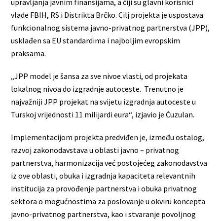
upravljanja javnim finansijama, a čiji su glavni korisnici
vlade FBIH, RS i Distrikta Brčko. Cilj projekta je uspostava
funkcionalnog sistema javno-privatnog partnerstva (JPP),
usklađen sa EU standardima i najboljim evropskim
praksama.
„JPP model je šansa za sve nivoe vlasti, od projekata
lokalnog nivoa do izgradnje autoceste. Trenutno je
najvažniji JPP projekat na svijetu izgradnja autoceste u
Turskoj vrijednosti 11 milijardi eura“, izjavio je Ćuzulan.
Implementacijom projekta predviđen je, između ostalog,
razvoj zakonodavstava u oblasti javno – privatnog
partnerstva, harmonizacija već postojećeg zakonodavstva
iz ove oblasti, obuka i izgradnja kapaciteta relevantnih
institucija za provođenje partnerstva i obuka privatnog
sektora o mogućnostima za poslovanje u okviru koncepta
javno-privatnog partnerstva, kao i stvaranje povoljnog