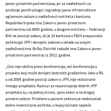
javno-privatnih partnerstava, jer se nadležnosti za
pružanje javnih usluga i izgradnju javne infrastrukture
uglavnom nalaze u nadležnosti entiteta i kantona.
Republika Srpska ima Zakon o javno-privatnom
partnerstvu od 2009. godine, u drugom entitetu – Federaciji
BiH ne postoji zakon, ali je 10 kantona u FBIH prepoznalo
potencijal JPP i donijelo zakone u skladu sa svojim
nadležnostima. Brčko Distrikt takođe ima Zakon o javno-
privatnom partnerstvu iz 2011. godine.
„Ovo nije obična press konferencija, već konferencija o
projektu koji može donijeti dobrobit građanima. Iako u RS-
u od 2009. godine postoji zakon o JPP, nije realizirano
mnogo projekata. Razlozi za nepostojanje dobrih JPP
projekata su, na jednoj strani, javni sekor a na drugoj
privatni sektor. Problem u javnom sektoru je nedostatak
dobre investicione politike, u kojoj locirate najveće