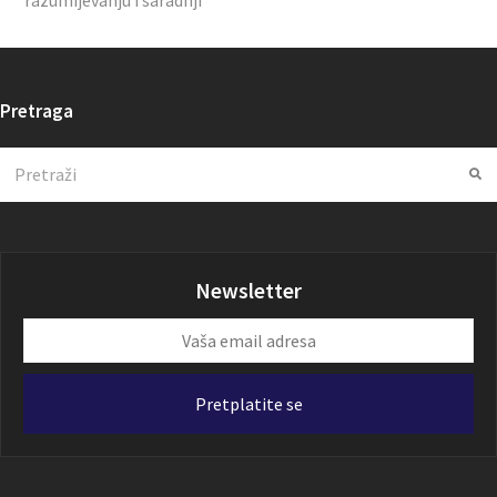
razumijevanju i saradnji
Pretraga
Search
Su
Newsletter
Vaša
email
adresa
Pretplatite se