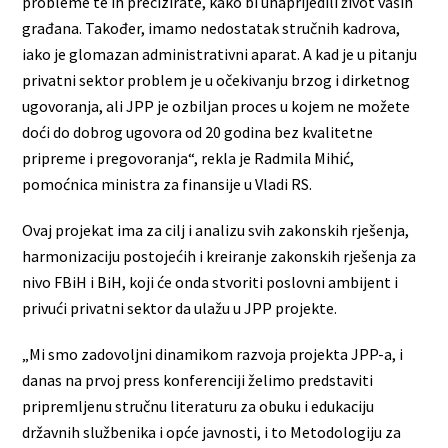
probleme te ih precizirate, kako bi unaprijedili život vaših
građana. Također, imamo nedostatak stručnih kadrova,
iako je glomazan administrativni aparat. A kad je u pitanju
privatni sektor problem je u očekivanju brzog i dirketnog
ugovoranja, ali JPP je ozbiljan proces u kojem ne možete
doći do dobrog ugovora od 20 godina bez kvalitetne
pripreme i pregovoranja“, rekla je Radmila Mihić,
pomoćnica ministra za finansije u Vladi RS.
Ovaj projekat ima za cilj i analizu svih zakonskih rješenja,
harmonizaciju postojećih i kreiranje zakonskih rješenja za
nivo FBiH i BiH, koji će onda stvoriti poslovni ambijent i
privući privatni sektor da ulažu u JPP projekte.
„Mi smo zadovoljni dinamikom razvoja projekta JPP-a, i
danas na prvoj press konferenciji želimo predstaviti
pripremljenu stručnu literaturu za obuku i edukaciju
državnih službenika i opće javnosti, i to Metodologiju za