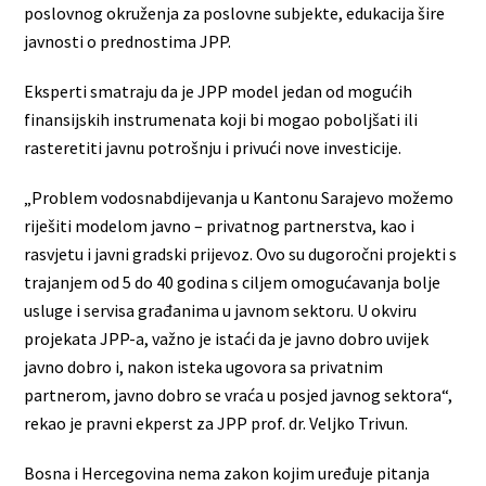
poslovnog okruženja za poslovne subjekte, edukacija šire
javnosti o prednostima JPP.
Eksperti smatraju da je JPP model jedan od mogućih
finansijskih instrumenata koji bi mogao poboljšati ili
rasteretiti javnu potrošnju i privući nove investicije.
„Problem vodosnabdijevanja u Kantonu Sarajevo možemo
riješiti modelom javno – privatnog partnerstva, kao i
rasvjetu i javni gradski prijevoz. Ovo su dugoročni projekti s
trajanjem od 5 do 40 godina s ciljem omogućavanja bolje
usluge i servisa građanima u javnom sektoru. U okviru
projekata JPP-a, važno je istaći da je javno dobro uvijek
javno dobro i, nakon isteka ugovora sa privatnim
partnerom, javno dobro se vraća u posjed javnog sektora“,
rekao je pravni ekperst za JPP prof. dr. Veljko Trivun.
Bosna i Hercegovina nema zakon kojim uređuje pitanja