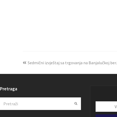
Sedmični izvještaj sa trgovanja na Banjalučkoj berzi
Pretraga
Search
Submit
Vaša
email