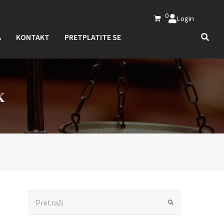
0
Login
A
KONTAKT
PRETPLATITE SE
K
Search
Submit