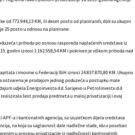
ke od 772.944,13 KM, ili deset posto od planiranih, dok su ukupni
o je 25 posto u odnosu na planirane.
oduzeća i prihoda po osnovu rasporeda naplaćenih sredstava iz
5. godini iznosi 1.162.558,54 KM i pokriven je viškom prihoda nad
pitala i imovine u Federaciji BiH iznosi 24.837.870,80 KM. Ukupno
, a ostvarena je prodajom jednog poduzeća u postupku male
dajom udjela Energoinvesta d.d. Sarajevo u Petrolinvestu d.d.
realizirala šest prodaja predmeta u maloj privatizaciji i ovaj
 APF-a i kantonalnih agencija, sa izuzetkom dijela sredstava
cija, na koja su saglasnost dale nadležne vlade, idu u poseban
arenim u procesu privatizacije iz nadležnosti kantonalnih