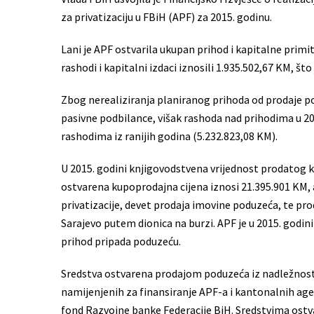
za privatizaciju u FBiH (APF) za 2015. godinu.
Lani je APF ostvarila ukupan prihod i kapitalne primit
rashodi i kapitalni izdaci iznosili 1.935.502,67 KM, št
Zbog nerealiziranja planiranog prihoda od prodaje p
pasivne podbilance, višak rashoda nad prihodima u 201
rashodima iz ranijih godina (5.232.823,08 KM).
U 2015. godini knjigovodstvena vrijednost prodatog ka
ostvarena kupoprodajna cijena iznosi 21.395.901 KM
privatizacije, devet prodaja imovine poduzeća, te pro
Sarajevo putem dionica na burzi. APF je u 2015. godini 
prihod pripada poduzeću.
Sredstva ostvarena prodajom poduzeća iz nadležnosti
namijenjenih za finansiranje APF-a i kantonalnih agen
fond Razvojne banke Federacije BiH. Sredstvima ostv