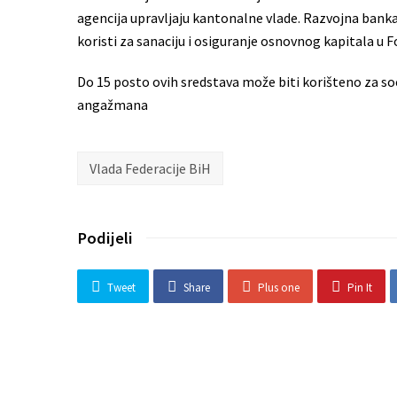
agencija upravljaju kantonalne vlade. Razvojna banka
koristi za sanaciju i osiguranje osnovnog kapitala u 
Do 15 posto ovih sredstava može biti korišteno za soc
angažmana
Vlada Federacije BiH
Podijeli
Tweet
Share
Plus one
Pin It