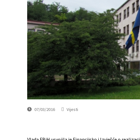
07/03/2016
Vijesti
Vlada FBiH usvojila je Financijsko i Izvješće o realiz