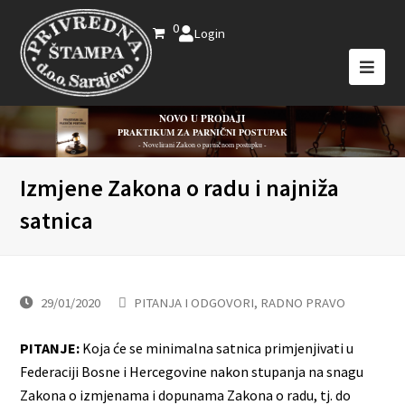
0
Login
NOVO U PRODAJI
PRAKTIKUM ZA PARNIČNI POSTUPAK
- Novelirani Zakon o parničnom postupku -
Izmjene Zakona o radu i najniža
satnica
29/01/2020
PITANJA I ODGOVORI
,
RADNO PRAVO
PITANJE:
Koja će se minimalna satnica primjenjivati u
Federaciji Bosne i Hercegovine nakon stupanja na snagu
Zakona o izmjenama i dopunama Zakona o radu, tj. do