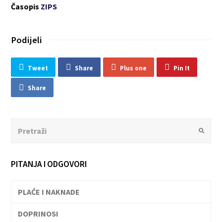
Časopis
ZIPS
Podijeli
Tweet
Share
Plus one
Pin It
Share
Search
Submit
PITANJA I ODGOVORI
PLAĆE I NAKNADE
DOPRINOSI