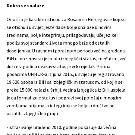
Dobro se snalaze
Ono što je karakteristično za Bosance i Hercegovce koji su
se otisnuli u svijet jeste da se bolje snalaze u novim
sredinama, bolje integriraju, prilagođavaju, uče jezike i
podižu svoj standard života mnogo brže od ostalih
doseljenika. U ratnom i poratnom periodu većina građana
BiH u inozemstvu je imala izbjeglički status, međutim, već
duži niz godina ovakav status je vrlo rijedak. Prema
podacima UNHCR-a iz juna 2015., u svijetu je registrovano
19.628 osoba iz BiH sa izbjegličkim statusom, od kojih se
preko 15.000 nalazi u Srbiji. Većina izbjeglica iz BiH uspjela
je da formalizuje status i popravi svoj položaj u mnogim
zemljama prijema, a integriraju se bolje u društvo od
ostalih izbjegličkih grupi.
-Istraživanje urađeno 2010. godine pokazuje da većina
iseljenika iz BiH relativno brzo uspijeva regulirati svoj