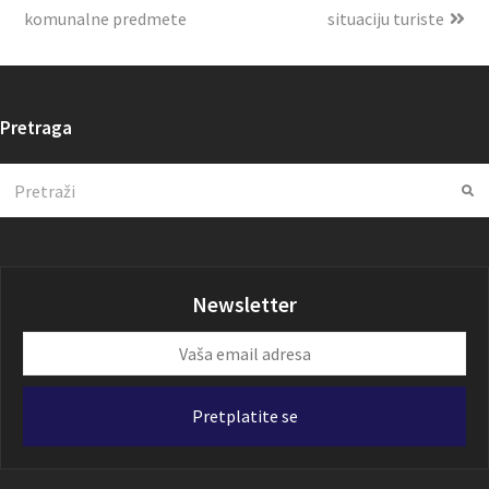
komunalne predmete
situaciju turiste
Pretraga
Search
Su
Newsletter
Vaša
email
adresa
Pretplatite se