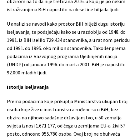
obzirom na to da nije tretirana 2016. u kojoj je po nekim
istraživanjima BiH napustilo na desetine hiljada ljudi.
U analizi se navodi kako prostor BiH bilježi dugu istoriju
iseljavanja, te podsjećaju kako se u razdoblju od 1948. do
1991. iz BiH iselilo 729.434 stanovnika, a u ratnom periodu
od 1991. do 1995. oko milion stanovnika. Također prema
podacima iz Razvojnog programa Ujedinjenih nacija
(UNDP) od januara 1996. do marta 2001. BiH je napustilo
92.000 mladih ljudi.
Istorija iseljavanja
Prema podacima koje prikuplja Ministarstvo ukupan broj
osoba koje žive u inostranstvu a rođene su u BiH, bez
obzira na njihovo sadašnje državljanstvo, u 50 zemalja
svijeta iznosi 1.671.177, od čega u zemljama EU-a živi 57
posto, odnosno 955.780 osoba. Ovaj broj ne obuhvaća