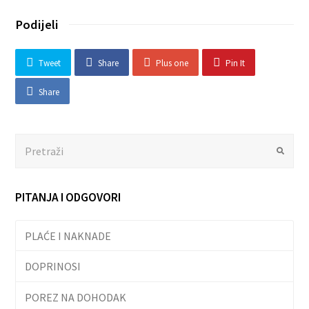
Podijeli
Tweet
Share
Plus one
Pin It
Share
Search
Submit
PITANJA I ODGOVORI
PLAĆE I NAKNADE
DOPRINOSI
POREZ NA DOHODAK