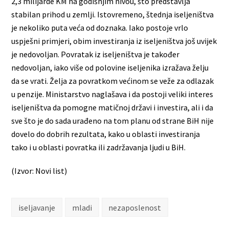
2,3 milijarde KM na godišnjim nivou, što predstavlja
stabilan prihod u zemlji. Istovremeno, štednja iseljeništva
je nekoliko puta veća od doznaka. Iako postoje vrlo
uspješni primjeri, obim investiranja iz iseljeništva još uvijek
je nedovoljan. Povratak iz iseljeništva je također
nedovoljan, iako više od polovine iseljenika izražava želju
da se vrati. Želja za povratkom većinom se veže za odlazak
u penzije. Ministarstvo naglašava i da postoji veliki interes
iseljeništva da pomogne matičnoj državi i investira, ali i da
sve što je do sada urađeno na tom planu od strane BiH nije
dovelo do dobrih rezultata, kako u oblasti investiranja
tako i u oblasti povratka ili zadržavanja ljudi u BiH.
(Izvor: Novi list)
iseljavanje
mladi
nezaposlenost