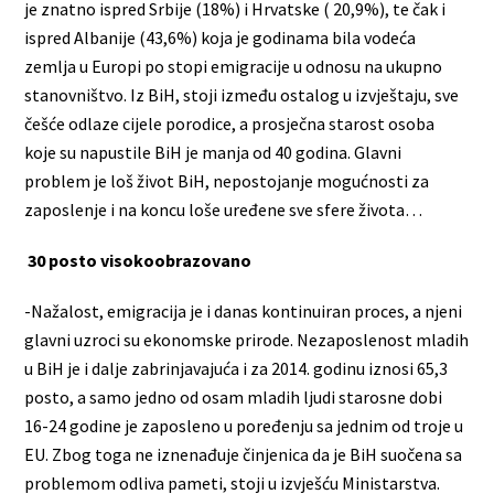
je znatno ispred Srbije (18%) i Hrvatske ( 20,9%), te čak i
ispred Albanije (43,6%) koja је godinama bila vodeća
zemlja u Europi ро stopi emigracije u odnosu na ukupno
stanovništvo. Iz BiH, stoji između ostalog u izvještaju, sve
češće odlaze cijele porodice, a prosječna starost osoba
koje su napustile BiH je manja od 40 godina. Glavni
problem je loš život BiH, nepostojanje mogućnosti za
zaposlenje i na koncu loše uređene sve sfere života…
30 posto visokoobrazovano
-Nažalost, emigracija je i danas kontinuiran proces, a njeni
glavni uzroci su ekonomske prirode. Nezaposlenost mladih
u BiH je i dalje zabrinjavajuća i za 2014. godinu iznosi 65,3
posto, a samo jedno od osam mladih ljudi starosne dobi
16-24 godine je zaposleno u poređenju sa jednim od troje u
EU. Zbog toga ne iznenađuje činjenica da je BiH suočena sa
problemom odliva pameti, stoji u izvješću Ministarstva.