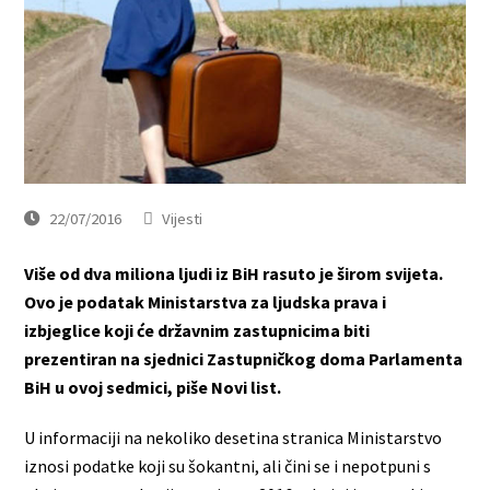
22/07/2016
Vijesti
Više od dva miliona ljudi iz BiH rasuto je širom svijeta.
Ovo je podatak Ministarstva za ljudska prava i
izbjeglice koji će državnim zastupnicima biti
prezentiran na sjednici Zastupničkog doma Parlamenta
BiH u ovoj sedmici, piše Novi list.
U informaciji na nekoliko desetina stranica Ministarstvo
iznosi podatke koji su šokantni, ali čini se i nepotpuni s