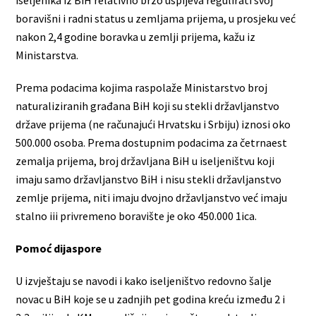
boгavišni i radni status u zemljama prijema, u prosjeku već
nakon 2,4 godine boravka u zemlji prijema, kažu iz
Ministarstva.
Prema podacima kojima raspolaže Ministarstvo broj
naturaliziranih građana BiH koji su stekli državljanstvo
države prijema (ne računajući Hrvatsku i Srbiju) iznosi oko
500.000 osoba. Prema dostupnim podacima za četrnaest
zemalja prijema, broj državljana BiH u iseljeništvu koji
imaju samo državljanstvo BiH i nisu stekli državljanstvo
zemlje prijema, niti imaju dvojno državljanstvo već imaju
stalno iii privremeno boravište je oko 450.000 1ica.
Pomoć dijaspore
U izvještaju se navodi i kako iseljeništvo redovno šalje
novac u BiH koje se u zadnjih pet godina kreću između 2 i