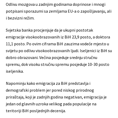
Odlivu mozgova u zadnjim godinama doprinose i mnogi
potpisani sporazumi sa zemljama EU-a o zapošljavanju, ali
i bezvizni režim.
Svjetska banka procjenjuje da je ukupni postotak
emigracije visokoobrazovanih iz BiH 23,9 posto, a doktora
11,1 posto. Po ovim ciframa BiH zauzima vodeće mjesto u
svijetu po odlivu visokoobrazovanih ljudi. Iseljenici iz BiH su
dobro obrazovani. Većina posjeduje srednju stručnu
spremu, dok visoku stručnu spremu posjeduje 10-30 posto
iseljenika.
Napominju kako emigracija za BiH predstavlja i
demografski problem jer pored niskog prirodnog
priraštaja, koji je zadnjih godina negativan, emigracija je
jedan od glavnih uzroka velikog pada populacije na
teritoriji BiH posljednjih decenija.