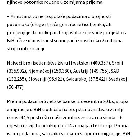
njihove potomke rođene u zemljama prijema.
– Ministarstvo ne raspolaže podacima o brojnosti
potomaka (druge i treće generacije) iseljenika, ali
procjenjuje da bi ukupan broj osoba koje vode porijeklo iz
BiH a žive u inostranstvu mogao iznositi oko 2 milijuna,
stoji u informaciji.
Najveći broj iseljeništva živi u Hrvatskoj (409.357), Srbiji
(335.992), Njemačkoj (159.380), Austriji (149.755), SAD
(132.255), Sloveniji (96.921), Švicarskoj (57.542) i Švedskoj
(56.477).
Prema podacima Svjetske banke iz decembra 2015., stopa
emigracije u BiH u odnosu na broj stanovništva u zemlji
iznosi 44,5 posto što našu zemlju svrstava na visoko 16.
mjesto u svijetu od ukupno 214 zemalja i teritorija Prema
istim podacima, sa ovako visokom stopom emigracije, BiH