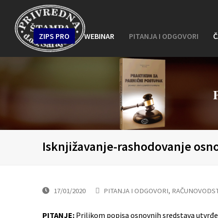
ZIPS PRO
WEBINAR
PITANJA I ODGOVORI
Č
Isknjižavanje-rashodovanje osn
17/01/2020
PITANJA I ODGOVORI
,
RAČUNOVODST
PITANJE:
Prilikom popisa osnovnih sredstava utvrđen