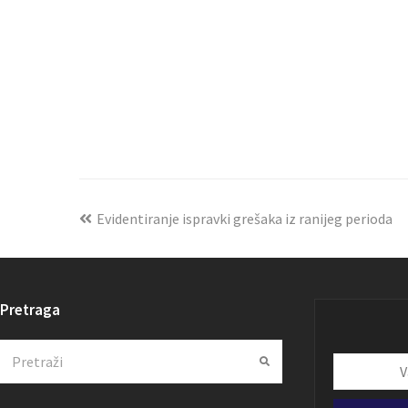
Evidentiranje ispravki grešaka iz ranijeg perioda
Pretraga
Search
Submit
Vaša
email