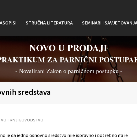
ASOPISI
STRUČNA LITERATURA
SEMINARI I SAVJETOVANJ
NOVO U PRODAJI
PRAKTIKUM ZA PARNIČNI POSTUPA
- Novelirani Zakon o parničnom postupku -
ovnih sredstava
VO I KNJIGOVODSTVO
o je da jedno osnovno sredstvo nije ispravno i potrebno ga je