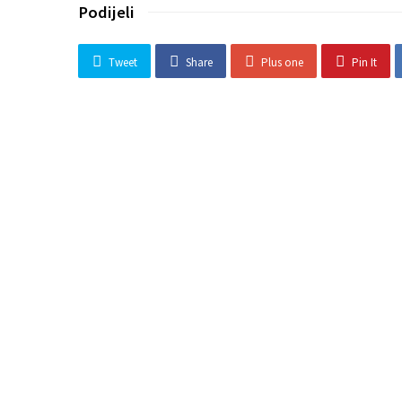
Podijeli
Tweet
Share
Plus one
Pin It