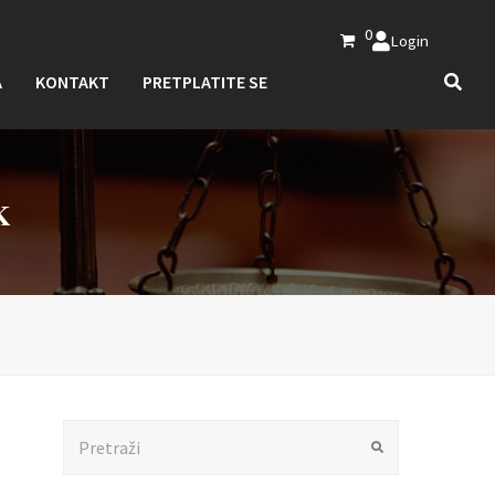
0
Login
A
KONTAKT
PRETPLATITE SE
K
Search
Submit