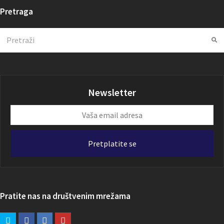
Pretraga
Search
Su
Newsletter
Vaša
email
adresa
Pretplatite se
Pratite nas na društvenim mrežama