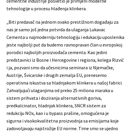
cementne industrije posvetio je primjeni moderne
tehnologije u procesu hlađenja klinkera.
„Biti predavač na jednom ovako prestižnom događaju za
nas je samo još jedna potvrda da ulaganja Lukavac
Cementa u najmoderniju tehnologiju i edukaciju uposlenika
jeste najbolji put da budemo ravnopravan član u evropskoj
porodici najboljih proizvođača cementa. Kao jedini
predstavnici iz Bosne i Hercegovine i regiona, kolega Rizvić
i ja, pozvani smo da učesnicima seminara iz Njemačke,
Austrije, Švicarske i drugih zemalja EU, prenesemo
operativna iskustva sa hladnjakom klinkera u našoj fabrici.
Zahvaljujući ulaganjima od preko 25 miliona maraka u
sistem prihvata i doziranja alternativnih goriva,
predkalcinator, hladnjak klinkera, SNCR sistem za
redukciju NOx, kao i u bypass prašine, omogućena je
sigurna i visokokvalitetna proizvodnja sa emisijama koje
zadovoljavaju najstrožije EU norme. Time smo se ujedno