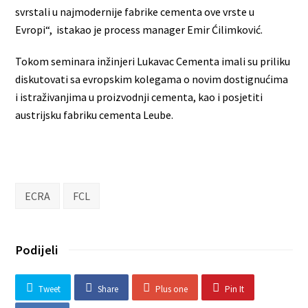
svrstali u najmodernije fabrike cementa ove vrste u
Evropi“, istakao je process manager Emir Ćilimković.
Tokom seminara inžinjeri Lukavac Cementa imali su priliku
diskutovati sa evropskim kolegama o novim dostignućima
i istraživanjima u proizvodnji cementa, kao i posjetiti
austrijsku fabriku cementa Leube.
ECRA
FCL
Podijeli
Tweet
Share
Plus one
Pin It