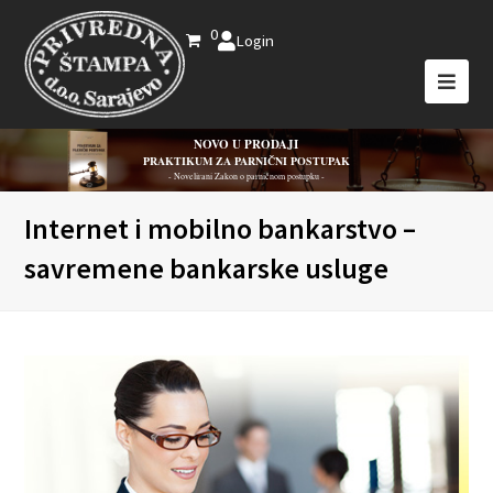
0
Login
NOVO U PRODAJI
PRAKTIKUM ZA PARNIČNI POSTUPAK
- Novelirani Zakon o parničnom postupku -
Internet i mobilno bankarstvo –
savremene bankarske usluge