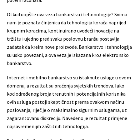
putem računara.
Otkud uopšte ova veza bankarstva i tehnnologije? Svima
nam je poznata činjenica da tehnologija korača naprijed
krupnim koracima, kontinuirano uvodeći inovacije na
tržištu i ujedno pred svaku poslovnu branšu postavlja
zadatak da kreira nove proizvode. Bankarstvo i tehnologija
su usko povezani, a ova veza je iskazana kroz elektronsko
bankarstvo.
Internet i mobilno bankarstvo su istaknute usluge u ovom
domenu, a rezultat su praćenja svjetskih trendova. Iako
kod određenog broja trenutnih i potencijalnih korisnika
ovih usluga postoji skeptičnost prema ovakvom načinu
poslovanja, riječ je o maksimalno sigurnim uslugama, uz
zagarantovanu diskreciju. Navedeno je rezultat primjene
najsavremenijih zaštitnih tehnologija.