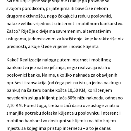
Svi oni koji cijene svoje vrijeme i radije ga provode sa
svojom porodicom, prijateljima ili baveći se nekom
drugom aktivnošću, nego čekajući u redu u poslovnici,
nalaze veliku vrijednost u internet i mobilnom bankarstvu.
Zašto? Riječ je o dvijema savremenim, alternativnim
uslugama, jednostavnim za korištenje, koje karakteriše niz
prednosti, a koje štede vrijeme i novac klijenta.
Kako? Realizacija naloga putem internet i mobilnog
bankarstva je znatno jeftinija, nego realzacija istih u
poslovnici banke. Naime, ukoliko naknada za obavljenih
npr. šest transakcija (od čega pet na istu, a jedna na drugu
banku) na šalteru banke košta 10,50 KM, korištenjem
navedenih usluga klijent plaća 80% nižu naknadu, odnosno
2,10 KM. Pored toga, treba istaći da su ove usluge znatno
smanjile potrebu dolaska klijenta u poslovnicu. Interent i
mobilno bankarstvo dostupni su klijentu na bilo kojem
mjestu sa kojeg ima pristup internetu – a to je danas