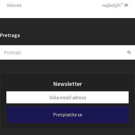
interes
najboljih”
Pretraga
Search
Su
Newsletter
Vaša
email
adresa
Pretplatite se