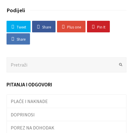
Podijeli
Tweet
Share
Plus one
Pin It
Share
Search
Submit
PITANJA I ODGOVORI
PLAĆE I NAKNADE
DOPRINOSI
POREZ NA DOHODAK