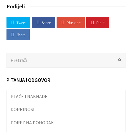
Podijeli
Tweet
Share
Plus one
Pin It
Share
Search
Submit
PITANJA I ODGOVORI
PLAĆE I NAKNADE
DOPRINOSI
POREZ NA DOHODAK