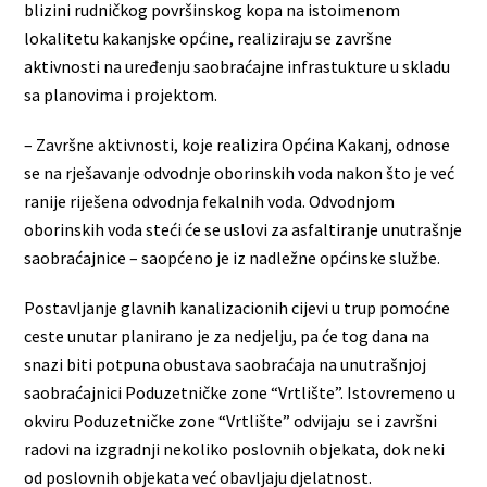
blizini rudničkog površinskog kopa na istoimenom
lokalitetu kakanjske općine, realiziraju se završne
aktivnosti na uređenju saobraćajne infrastukture u skladu
sa planovima i projektom.
– Završne aktivnosti, koje realizira Općina Kakanj, odnose
se na rješavanje odvodnje oborinskih voda nakon što je već
ranije riješena odvodnja fekalnih voda. Odvodnjom
oborinskih voda steći će se uslovi za asfaltiranje unutrašnje
saobraćajnice – saopćeno je iz nadležne općinske službe.
Postavljanje glavnih kanalizacionih cijevi u trup pomoćne
ceste unutar planirano je za nedjelju, pa će tog dana na
snazi biti potpuna obustava saobraćaja na unutrašnjoj
saobraćajnici Poduzetničke zone “Vrtlište”. Istovremeno u
okviru Poduzetničke zone “Vrtlište” odvijaju se i završni
radovi na izgradnji nekoliko poslovnih objekata, dok neki
od poslovnih objekata već obavljaju djelatnost.