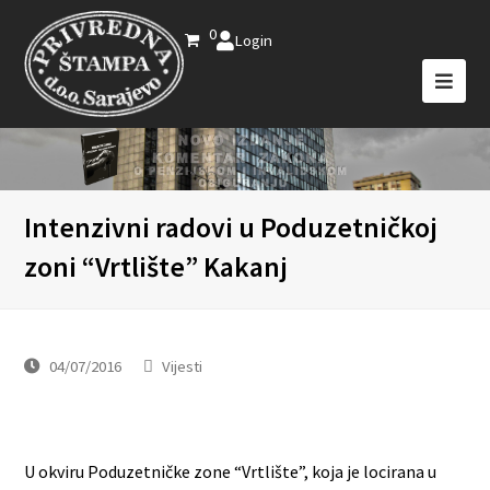
0
Login
Intenzivni radovi u Poduzetničkoj
zoni “Vrtlište” Kakanj
04/07/2016
Vijesti
U okviru Poduzetničke zone “Vrtlište”, koja je locirana u