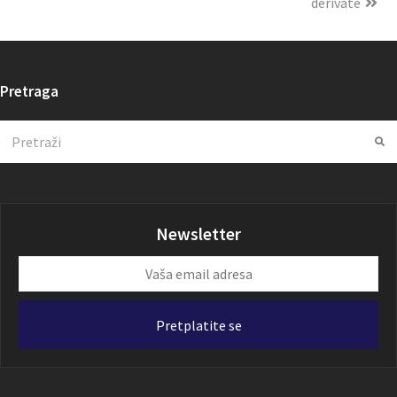
derivate
Pretraga
Search
Su
Newsletter
Vaša
email
adresa
Pretplatite se