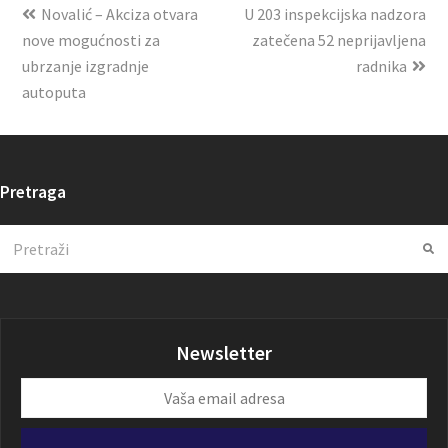
Novalić – Akciza otvara
U 203 inspekcijska nadzora
nove mogućnosti za
zatečena 52 neprijavljena
ubrzanje izgradnje
radnika
autoputa
Pretraga
Search
Su
Newsletter
Vaša
email
adresa