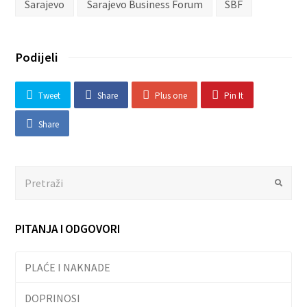
Sarajevo
Sarajevo Business Forum
SBF
Podijeli
Tweet
Share
Plus one
Pin It
Share
Search
Submit
PITANJA I ODGOVORI
PLAĆE I NAKNADE
DOPRINOSI