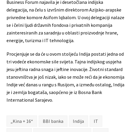
Business Forum najavila je i desetočlana indijska
delegacija, na čelu s izvršnim direktorom Azijsko-arapske
privredne komore Asifom Iqbalom. U ovoj delegaciji nalaze
se i čelni ljudi državnih fondova i privatnih kompanija
zainteresiranih za saradnju u oblasti proizvodnje hrane,
energije, turizma i IT tehnologija.
Procjenjuje se da će u ovom stoljeću Indija postati jedna od
tri vodeće ekonomske sile svijeta. Tajna indijskog uspjeha
jesu jeftina radna snaga i jeftine inovacije. Životni standard
stanovništva je još nizak, iako se može reći da je ekonomija
Indije već danas u rangu s Rusijom, a između ostalog, Indija
je i zemlja bogataša, saopćeno je iz Bosna Bank
International Sarajevo.
„Kina + 16“
BBI banka
Indija
IT