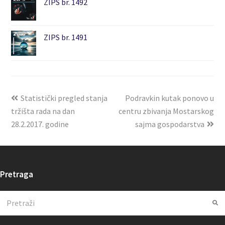
ZIPS br. 1492
ZIPS br. 1491
Statistički pregled stanja
Podravkin kutak ponovo u
tržišta rada na dan
centru zbivanja Mostarskog
28.2.2017. godine
sajma gospodarstva
Pretraga
Search
Su