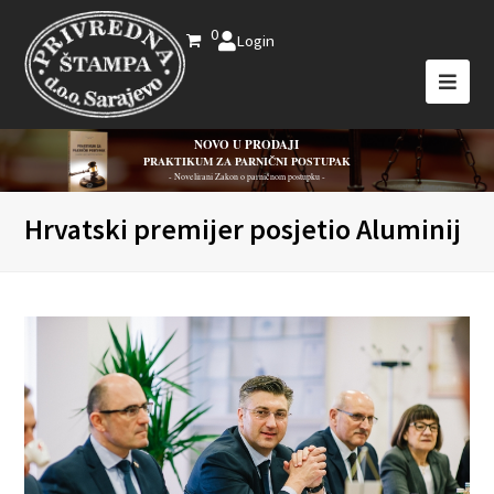
0
Login
NOVO U PRODAJI
PRAKTIKUM ZA PARNIČNI POSTUPAK
- Novelirani Zakon o parničnom postupku -
Hrvatski premijer posjetio Aluminij