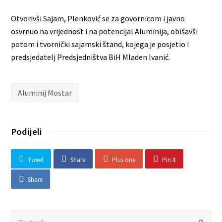
Otvorivši Sajam, Plenković se za govornicom i javno
osvrnuo na vrijednost i na potencijal Aluminija, obišavši
potom i tvornički sajamski štand, kojega je posjetio i
predsjedatelj Predsjedništva BiH Mladen Ivanić.
Aluminij Mostar
Podijeli
Tweet
Share
Plus one
Pin It
Share
Search
Submit