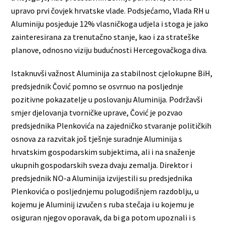
upravo prvi čovjek hrvatske vlade. Podsjećamo, Vlada RH u
Aluminiju posjeduje 12% vlasničkoga udjela i stoga je jako
zainteresirana za trenutačno stanje, kao i za strateške
planove, odnosno viziju budućnosti Hercegovačkoga diva.
Istaknuvši važnost Aluminija za stabilnost cjelokupne BiH,
predsjednik Čović pomno se osvrnuo na posljednje
pozitivne pokazatelje u poslovanju Aluminija. Podržavši
smjer djelovanja tvorničke uprave, Čović je pozvao
predsjednika Plenkovića na zajedničko stvaranje političkih
osnova za razvitak još tješnje suradnje Aluminija s
hrvatskim gospodarskim subjektima, ali i na snaženje
ukupnih gospodarskih sveza dvaju zemalja. Direktor i
predsjednik NO-a Aluminija izvijestili su predsjednika
Plenkovića o posljednjemu polugodišnjem razdoblju, u
kojemu je Aluminij izvučen s ruba stečaja i u kojemu je
osiguran njegov oporavak, da bi ga potom upoznali i s