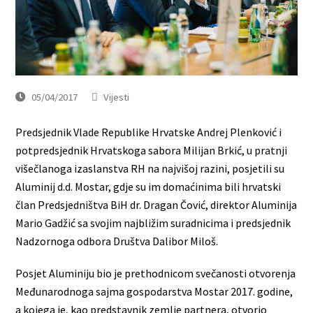
05/04/2017
Vijesti
Predsjednik Vlade Republike Hrvatske Andrej Plenković i
potpredsjednik Hrvatskoga sabora Milijan Brkić, u pratnji
višečlanoga izaslanstva RH na najvišoj razini, posjetili su
Aluminij d.d. Mostar, gdje su im domaćinima bili hrvatski
član Predsjedništva BiH dr. Dragan Čović, direktor Aluminija
Mario Gadžić sa svojim najbližim suradnicima i predsjednik
Nadzornoga odbora Društva Dalibor Miloš.
Posjet Aluminiju bio je prethodnicom svečanosti otvorenja
Međunarodnoga sajma gospodarstva Mostar 2017. godine,
a kojega je, kao predstavnik zemlje partnera, otvorio