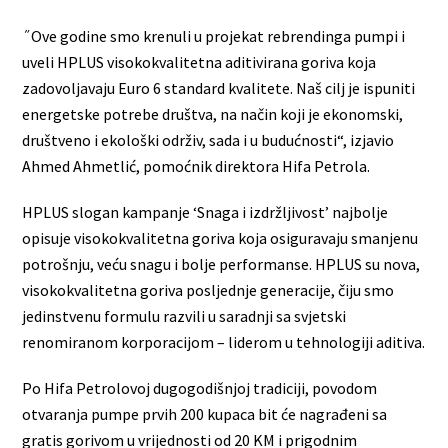
˝Ove godine smo krenuli u projekat rebrendinga pumpi i
uveli HPLUS visokokvalitetna aditivirana goriva koja
zadovoljavaju Euro 6 standard kvalitete. Naš cilj je ispuniti
energetske potrebe društva, na način koji je ekonomski,
društveno i ekološki održiv, sada i u budućnosti“, izjavio
Ahmed Ahmetlić, pomoćnik direktora Hifa Petrola.
HPLUS slogan kampanje ‘Snaga i izdržljivost’ najbolje
opisuje visokokvalitetna goriva koja osiguravaju smanjenu
potrošnju, veću snagu i bolje performanse. HPLUS su nova,
visokokvalitetna goriva posljednje generacije, čiju smo
jedinstvenu formulu razvili u saradnji sa svjetski
renomiranom korporacijom – liderom u tehnologiji aditiva.
Po Hifa Petrolovoj dugogodišnjoj tradiciji, povodom
otvaranja pumpe prvih 200 kupaca bit će nagrađeni sa
gratis gorivom u vrijednosti od 20 KM i prigodnim