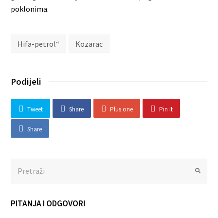
poklonima.
Hifa-petrol“
Kozarac
Podijeli
Tweet
Share
Plus one
Pin It
Share
Search
Submit
PITANJA I ODGOVORI