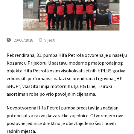
29/06/2018
Vijesti
Rebrendirana, 31. pumpa Hifa Petrola otvorena je u naselju
Kozarac u Prijedoru. U sastavu modernog maloprodajnog
objekta Hifa Petrola osim visokokvalitetnih HPLUS goriva
vrhunskih perfomansi, nalazi se brendirana trgovina „HP
SHOP“, vlastita linija motornih ulja HG Line, i široki
asortiman robe po vrlo povoljnim cijenama.
Novootvorena Hifa Petrol pumpa predstavlja značajan
potencijal za razvoj kozaračke zajednice. Otvorenjem ove
poslovne jedinice direktno je obezbijeđeno šest novih
radnih mjesta.