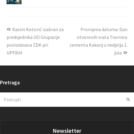
Kasim Kotorić izabran za
Promjena datuma: Dan
predsjednika UO Grupacije
otvorenih vrata Tvornice
poslodavaca ZDK pri
cementa Kakanj u nedjelju 1.
UPFBiH
jula
Pretraga
Search
Su
Newsletter