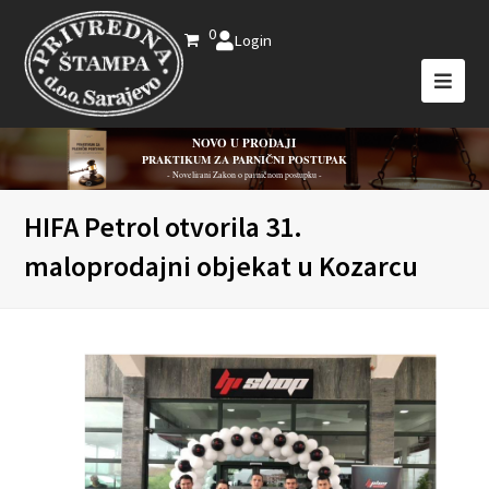
0
Login
NOVO U PRODAJI
PRAKTIKUM ZA PARNIČNI POSTUPAK
- Novelirani Zakon o parničnom postupku -
HIFA Petrol otvorila 31.
maloprodajni objekat u Kozarcu