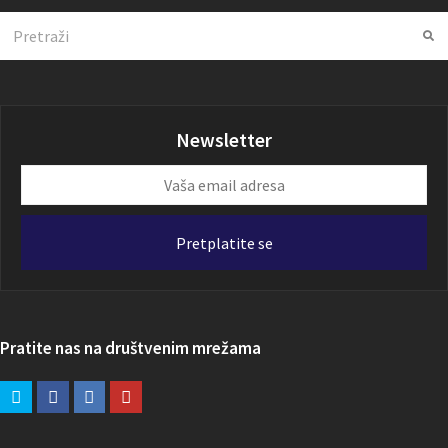
Search
Su
Newsletter
Vaša
email
adresa
Pretplatite se
Pratite nas na društvenim mrežama