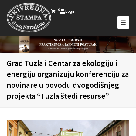
0
Login
NOVO U PRODAJI
PRAKTIKUM ZA PARNIČNI POSTUPAK
- Novelirani Zakon o parničnom postupku -
Grad Tuzla i Centar za ekologiju i
energiju organizuju konferenciju za
novinare u povodu dvogodišnjeg
projekta “Tuzla štedi resurse”