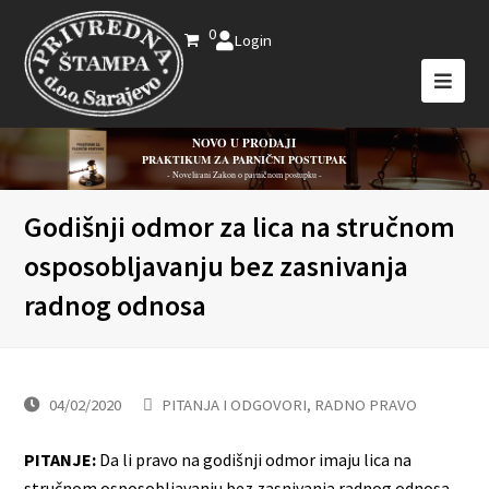
0
Login
NOVO U PRODAJI
PRAKTIKUM ZA PARNIČNI POSTUPAK
- Novelirani Zakon o parničnom postupku -
Godišnji odmor za lica na stručnom
osposobljavanju bez zasnivanja
radnog odnosa
04/02/2020
PITANJA I ODGOVORI
,
RADNO PRAVO
PITANJE:
Da li pravo na godišnji odmor imaju lica na
stručnom osposobljavanju bez zasnivanja radnog odnosa,