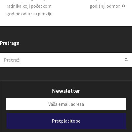
radnika koji početkom
godišnji odmor
godine odlazi u penziju
Pretraga
Search
Su
Newsletter
Vaša
email
adresa
Pretplatite se