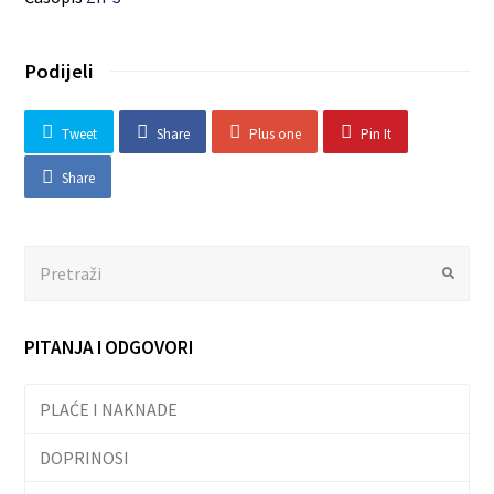
Podijeli
Tweet
Share
Plus one
Pin It
Share
Search
Submit
PITANJA I ODGOVORI
PLAĆE I NAKNADE
DOPRINOSI