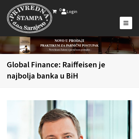
0
Login
NOVO U PRODAJI
PRAKTIKUM ZA PARNIČNI POSTUPAK
- Novelirani Zakon o parničnom postupku -
Global Finance: Raiffeisen je
najbolja banka u BiH