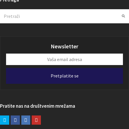
Search
Su
Newsletter
Vaša
email
adresa
Pretplatite se
Pratite nas na društvenim mrežama