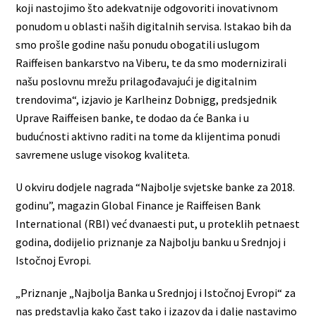
koji nastojimo što adekvatnije odgovoriti inovativnom
ponudom u oblasti naših digitalnih servisa. Istakao bih da
smo prošle godine našu ponudu obogatili uslugom
Raiffeisen bankarstvo na Viberu, te da smo modernizirali
našu poslovnu mrežu prilagođavajući je digitalnim
trendovima“, izjavio je Karlheinz Dobnigg, predsjednik
Uprave Raiffeisen banke, te dodao da će Banka i u
budućnosti aktivno raditi na tome da klijentima ponudi
savremene usluge visokog kvaliteta.
U okviru dodjele nagrada “Najbolje svjetske banke za 2018.
godinu”, magazin Global Finance je Raiffeisen Bank
International (RBI) već dvanaesti put, u proteklih petnaest
godina, dodijelio priznanje za Najbolju banku u Srednjoj i
Istočnoj Evropi.
„Priznanje „Najbolja Banka u Srednjoj i Istočnoj Evropi“ za
nas predstavlja kako čast tako i izazov da i dalje nastavimo