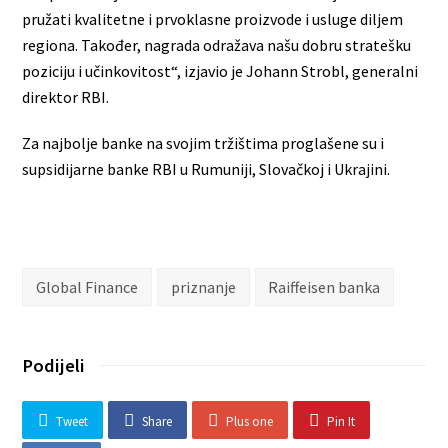
pružati kvalitetne i prvoklasne proizvode i usluge diljem
regiona. Također, nagrada odražava našu dobru stratešku
poziciju i učinkovitost“, izjavio je Johann Strobl, generalni
direktor RBI.
Za najbolje banke na svojim tržištima proglašene su i
supsidijarne banke RBI u Rumuniji, Slovačkoj i Ukrajini.
Global Finance
priznanje
Raiffeisen banka
Podijeli
Tweet
Share
Plus one
Pin It